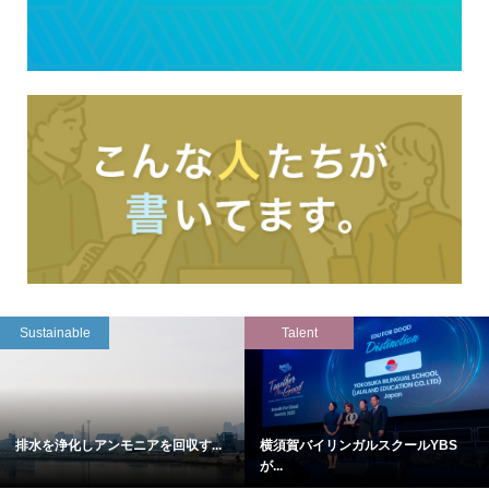
Sustainable
Talent
排水を浄化しアンモニアを回収す...
横須賀バイリンガルスクールYBS
が...