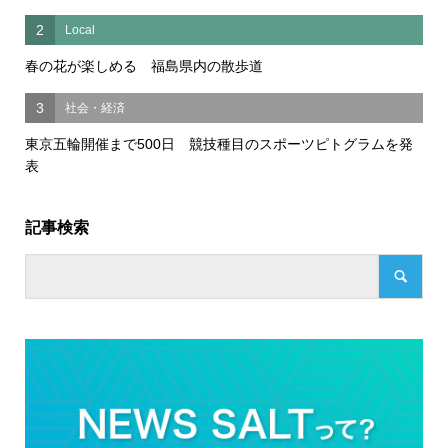
2
Local
春の花が楽しめる 福島県内の散歩道
3
社会・経済
東京五輪開催まで500日 競技種目のスポーツピトグラムを発
表
記事検索