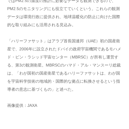
ではPM2.5の濃度の推計に必要なデータも観測できるので、
PM2.5のモニタリングにも役立てていくという。これらの観測
データは環境行政に提供され、地球温暖化の防止に向けた国際
的な取り組みにも活用される見込み。
「ハリーファサット」はアラブ首長国連邦（UAE）初の国産衛
星で、2006年に設立されたドバイの政府宇宙機関であるモハメ
ド・ビン・ラシッド宇宙センター（MBRSC）が所有し運営す
る、第3の観測衛星。MBRSCのハマド・アル・マンスーリ総裁
は、「わが国初の国産衛星であるハリーファサットは、わが国
を宇宙科学技術の地域的・国際的な拠点に転換させるという指
導者の意志に基づくもの」と述べた。
画像提供：JAXA