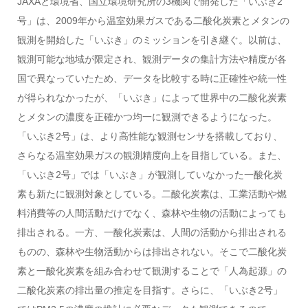
JAXAと環境省、国立環境研究所の3機関で開発した「いぶき2
号」は、2009年から温室効果ガスである二酸化炭素とメタンの
観測を開始した「いぶき」のミッションを引き継ぐ。以前は、
観測可能な地域が限定され、観測データの集計方法や精度が各
国で異なっていたため、データを比較する時に正確性や統一性
が得られなかったが、「いぶき」によって世界中の二酸化炭素
とメタンの濃度を正確かつ均一に観測できるようになった。
「いぶき2号」は、より高性能な観測センサを搭載しており、
さらなる温室効果ガスの観測精度向上を目指している。また、
「いぶき2号」では「いぶき」が観測していなかった一酸化炭
素も新たに観測対象としている。二酸化炭素は、工業活動や燃
料消費等の人間活動だけでなく、森林や生物の活動によっても
排出される。一方、一酸化炭素は、人間の活動から排出される
ものの、森林や生物活動からは排出されない。そこで二酸化炭
素と一酸化炭素を組み合わせて観測することで「人為起源」の
二酸化炭素の排出量の推定を目指す。さらに、「いぶき2号」