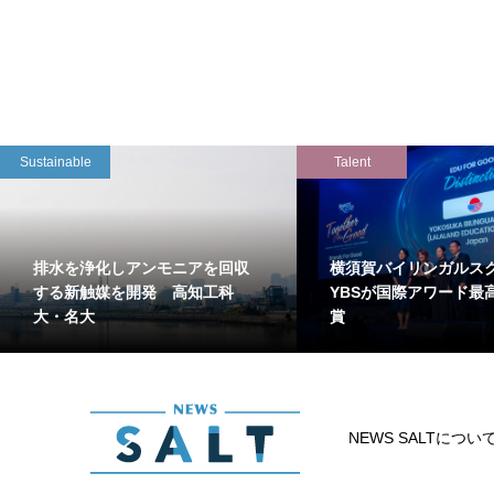
Sustainable
Talent
排水を浄化しアンモニアを回収
横須賀バイリンガルス
する新触媒を開発 高知工科
YBSが国際アワード最
大・名大
賞
NEWS SALTについ