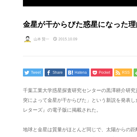
金星が干からびた惑星になった理
山本 賢一
2015.10.09
Tweet
Share
Hatena
Pocket
RSS
千葉工業大学惑星探査研究センターの黒澤耕介研究
突によって金星が干からびた」という新説を発表し
レターズ』の電子版に掲載された。
地球と金星は質量がほとんど同じで、太陽からの距