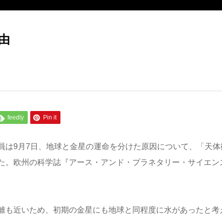
由
feedly
Pin it
員は9月7日、地球と金星の運命を分けた原因について、「天体
た。欧州の科学誌『アース・アンド・プラネタリー・サイエン
離も近いため、初期の金星にも地球と同程度に水があったと考