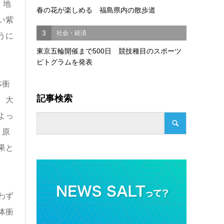
。地
春の花が楽しめる 福島県内の散歩道
い紫
3
社会・経済
うに
東京五輪開催まで500日 競技種目のスポーツ
ピトグラムを発表
体衝
記事検索
、大
よっ
、原
果と
わず
体衝