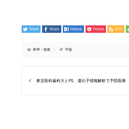
Tweet
Share
Hatena
Pocket
RSS
科学・技術
宇宙
東京医科歯科大とP5、遺伝子情報解析で予防医療