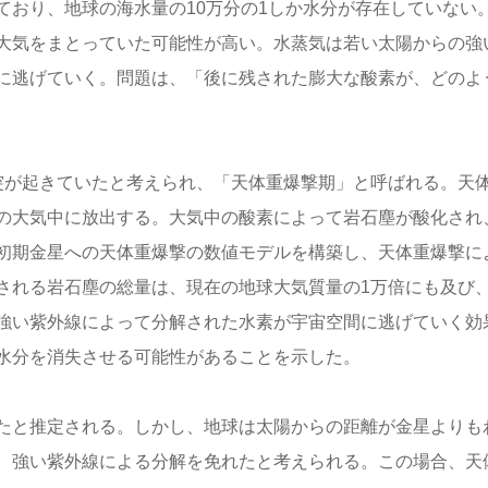
ており、地球の海水量の10万分の1しか水分が存在していない
大気をまとっていた可能性が高い。水蒸気は若い太陽からの強
に逃げていく。問題は、「後に残された膨大な酸素が、どのよ
突が起きていたと考えられ、「天体重爆撃期」と呼ばれる。天
の大気中に放出する。大気中の酸素によって岩石塵が酸化され
初期金星への天体重爆撃の数値モデルを構築し、天体重爆撃に
される岩石塵の総量は、現在の地球大気質量の1万倍にも及び
強い紫外線によって分解された水素が宇宙空間に逃げていく効
水分を消失させる可能性があることを示した。
たと推定される。しかし、地球は太陽からの距離が金星よりも
、強い紫外線による分解を免れたと考えられる。この場合、天