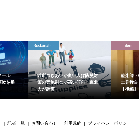
Sustainable
Talent
クール
近所づきあいが良い人は防災対
能楽師・
高位を受
策の実施割合が高い傾向 東北
士見舞台
大が調査
【後編】
て
記者一覧
お問い合わせ
利用規約
プライバシーポリシー