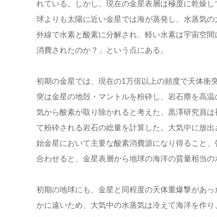
れている。しかし、現在の金星表層は極度に乾燥し
球よりも太陽に近い金星では海が蒸発し、水蒸気の
外線で水素と酸素に分解され、軽い水素は宇宙空間
消費されたのか？」という点にある。
初期の金星では、現在の1万倍以上の頻度で天体衝
突は金星の地殻・マントルを粉砕し、岩石塵を高温
気から酸素が取り除かれると考えた。黒澤研究員は
て粉砕される岩石の総量を計算した。大気中に放出
始金星において主要な酸素消費源になり得ること、
合わせると、金星表層から地球の海洋の質量相当の
初期の地球にも、金星と同程度の天体重爆撃があっ
かに遠いため、大気中の水蒸気は冷えて海洋を作り