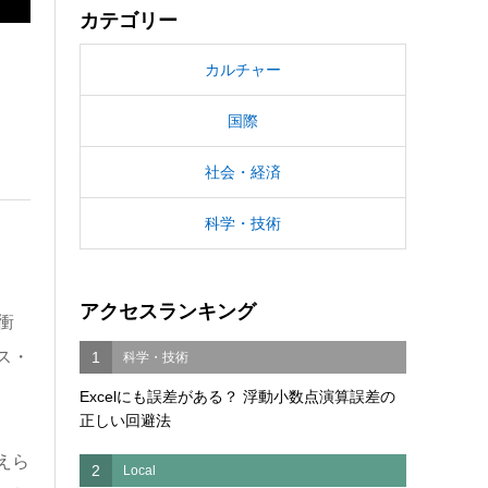
カテゴリー
カルチャー
国際
社会・経済
科学・技術
アクセスランキング
衝
ス・
1
科学・技術
Excelにも誤差がある？ 浮動小数点演算誤差の
正しい回避法
えら
2
Local