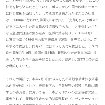
は、1980年代後半から、同社を退職した技術者がポスコにこの
技術を持ち込んだとしている。ポスコから中国の鉄鋼メーカー
に同じ技術を売却したとして韓国で逮捕されたポスコの社員
が、2008年に行われた韓国での裁判で、「売却したのはポスコ
が不正に入手した新日鉄の技術情報である。」と主張したこと
から急激に証拠収集が進み、提訴に踏み切り、2012年4月19日
に東京地裁で986億円の損害賠償及び製造、販売等の差止め等
を求めて提訴し、同月24日にはアメリカでも提訴した。ポスコ
側が同年7月19日、韓国の裁判所に新日鉄住金が東京地裁に提
訴した内容を争う訴訟を起こしたため、以来3カ国で3つの訴訟
が継続していた。
これらの訴訟は、本年7月3日に成立した不正競争防止法改正案
の内容が検討された、経産省下の「営業秘密の保護・活用に関
する小委員会」においても、日本から海外への営業秘密の流出
事例として、新日鉄住金の知的財産部長がプレゼンテーション