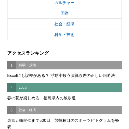
カルチャー
国際
社会・経済
科学・技術
アクセスランキング
1
科学・技術
Excelにも誤差がある？ 浮動小数点演算誤差の正しい回避法
2
Local
春の花が楽しめる 福島県内の散歩道
3
社会・経済
東京五輪開催まで500日 競技種目のスポーツピトグラムを発
表