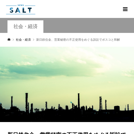
社会・経済
社会・経済
新日鉄住金、営業秘密の不正使用をめぐる訴訟でポスコと和解