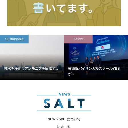
Sustainable
Talent
排水を浄化しアンモニアを回収す...
横須賀バイリンガルスクールYBS
が...
NEWS SALTについて
記者一覧