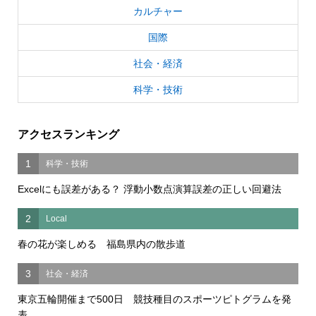
カルチャー
国際
社会・経済
科学・技術
アクセスランキング
1
科学・技術
Excelにも誤差がある？ 浮動小数点演算誤差の正しい回避法
2
Local
春の花が楽しめる 福島県内の散歩道
3
社会・経済
東京五輪開催まで500日 競技種目のスポーツピトグラムを発
表