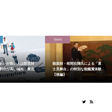
Talent
あいが良い人は防災対
能楽師・桜間右陣氏による「富
割合が高い傾向 東北
士見舞台」の特別な能鑑賞体験
【後編】