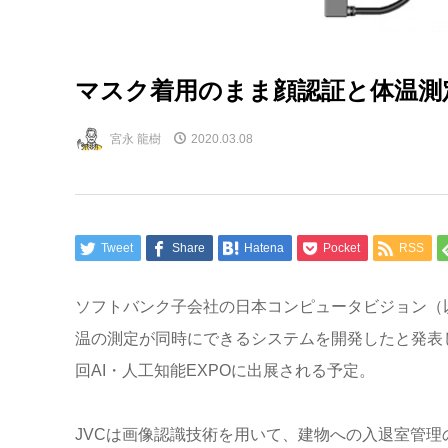
マスク着用のまま顔認証と体温測定
宮永 龍樹
2020.03.08
Tweet
Share
Hatena
Pocket
RSS
ソフトバンク子会社の日本コンピュータビジョン（
温の測定が同時にできるシステムを開発したと発表
回AI・人工知能EXPOに出展される予定。
JVCは画像認識技術を用いて、建物への入退室管