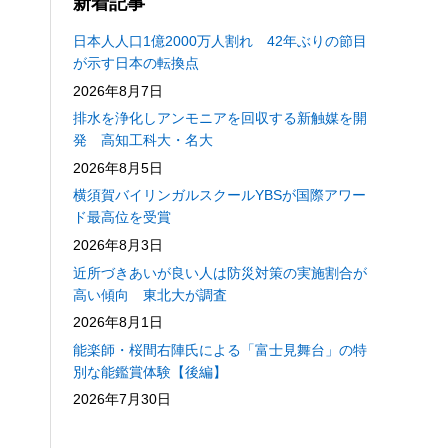
新着記事
日本人人口1億2000万人割れ 42年ぶりの節目
が示す日本の転換点
2026年8月7日
排水を浄化しアンモニアを回収する新触媒を開
発 高知工科大・名大
2026年8月5日
横須賀バイリンガルスクールYBSが国際アワー
ド最高位を受賞
2026年8月3日
近所づきあいが良い人は防災対策の実施割合が
高い傾向 東北大が調査
2026年8月1日
能楽師・桜間右陣氏による「富士見舞台」の特
別な能鑑賞体験【後編】
2026年7月30日