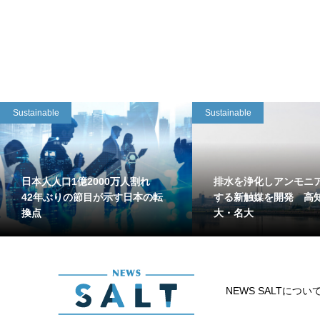
Sustainable
Sustainable
日本人人口1億2000万人割れ
排水を浄化しアンモニ
42年ぶりの節目が示す日本の転
する新触媒を開発 高
換点
大・名大
NEWS SALTについ