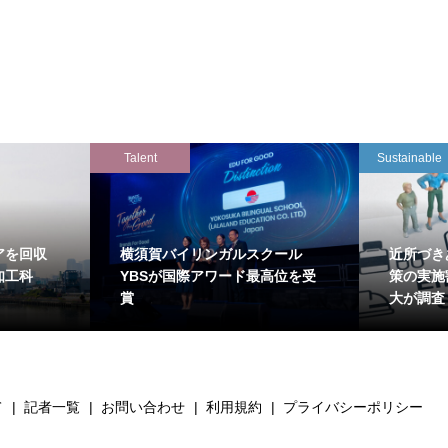
Talent
Sustainable
アを回収
横須賀バイリンガルスクール
近所づき
知工科
YBSが国際アワード最高位を受
策の実施
賞
大が調査
て
記者一覧
お問い合わせ
利用規約
プライバシーポリシー