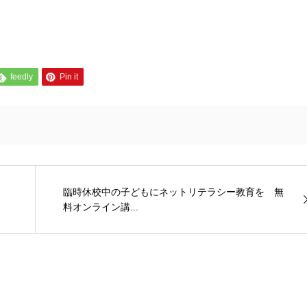
feedly
Pin it
臨時休校中の子どもにネットリテラシー教育を 無
料オンライン講...