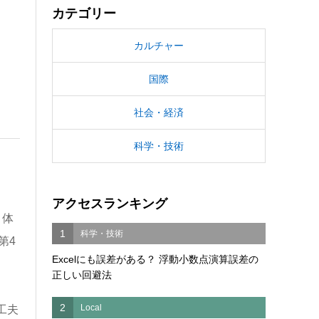
カテゴリー
カルチャー
国際
社会・経済
科学・技術
アクセスランキング
と体
1
科学・技術
第4
Excelにも誤差がある？ 浮動小数点演算誤差の
正しい回避法
2
Local
工夫