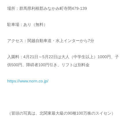
場所：
群馬県利根郡みなかみ町寺間
479-139
駐車場：あり
（
無料
）
アクセス：
関越自動車道・水上インターから
7
分
入園料：
4
月
21
日～
5
月
22
日は大人（中学生以上）
1000
円、子
供
500
円、障碍者
100
円引き、リフトは別料金
https://www.norn.co.jp/
（冒頭の写真は、北関東最大級の
90
種
100
万株のスイセン）