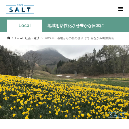
Local
地域を活性化させ豊かな日本に
Local
,
社会・経済
2022年、各地からの桜の便り（7）みなかみ町諏訪渓