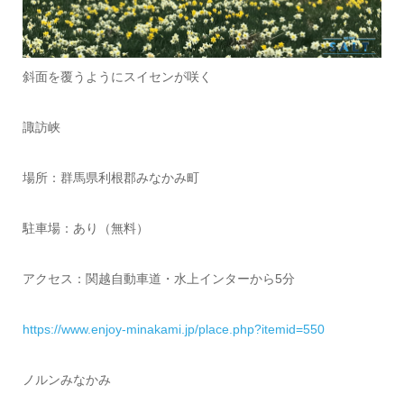
斜面を覆うようにスイセンが咲く
諏訪峡
場所：群馬県利根郡みなかみ町
駐車場：あり（無料）
アクセス：関越自動車道・水上インターから
5
分
https://www.enjoy-minakami.jp/place.php?itemid=550
ノルンみなかみ