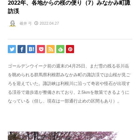
2022年、各地からの桜の便り（7）みなかみ町諏
訪渓
碓井 弓
2022.04.27
ゴールデンウイーク前の週末の4月
25
日、まだ雪の残る谷川岳
を眺められる群馬県利根郡みなかみ町の諏訪渓では山桜が見ご
ろを迎えていた。諏訪峡は利根川に沿って奇岩や怪石が出現す
る渓谷で遊歩道が整備されており、
2.5km
を散策できるように
なっている（但し、現在は一部通行止めの区間もあり）。