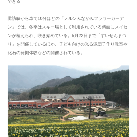
できる
諏訪峡から車で
10
分ほどの「ノルンみなかみフラワーガーデ
ン」では、冬季はスキー場として利用されている斜面にスイセ
ンが植えられ、咲き始めている。
5
月
22
日まで「すいせんまつ
り」を開催しているほか、子ども向けの光る泥団子作り教室や
化石の発掘体験などの開催されている。