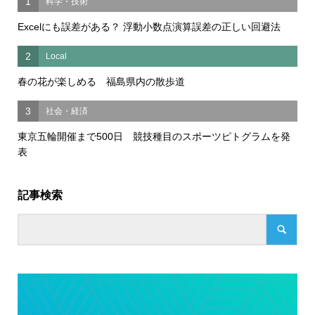
1
科学・技術
Excelにも誤差がある？ 浮動小数点演算誤差の正しい回避法
2
Local
春の花が楽しめる 福島県内の散歩道
3
社会・経済
東京五輪開催まで500日 競技種目のスポーツピトグラムを発
表
記事検索