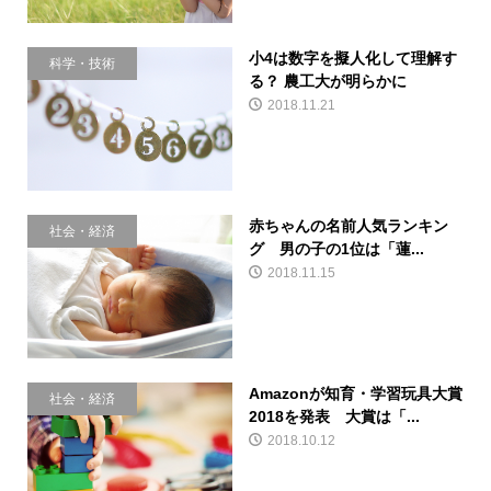
小4は数字を擬人化して理解す
科学・技術
る？ 農工大が明らかに
2018.11.21
赤ちゃんの名前人気ランキン
社会・経済
グ 男の子の1位は「蓮...
2018.11.15
Amazonが知育・学習玩具大賞
社会・経済
2018を発表 大賞は「...
2018.10.12