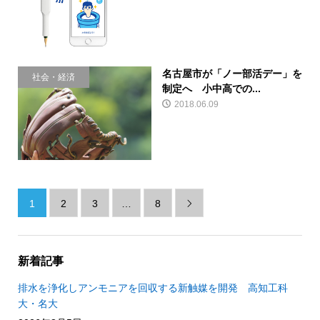
名古屋市が「ノー部活デー」を
社会・経済
制定へ 小中高での...
2018.06.09
1
2
3
…
8

新着記事
排水を浄化しアンモニアを回収する新触媒を開発 高知工科
大・名大