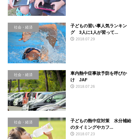
子どもの習い事人気ランキン
社会・経済
グ 3人に1人が習って...
2018.07.29
車内熱中症事故予防を呼びか
社会・経済
け JAF
2018.07.26
子どもの熱中症対策 水分補給
社会・経済
のタイミングやカフ...
2018.07.23