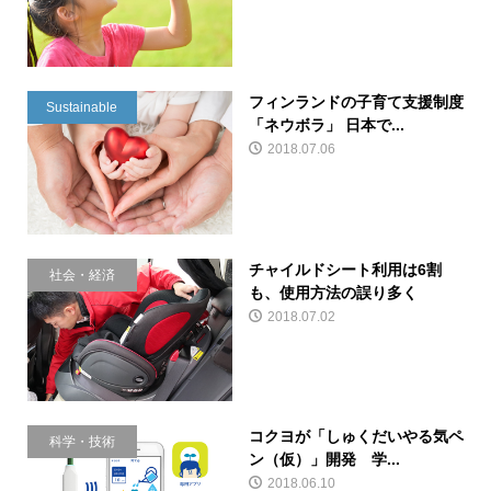
フィンランドの子育て支援制度
Sustainable
「ネウボラ」 日本で...
2018.07.06
チャイルドシート利用は6割
社会・経済
も、使用方法の誤り多く
2018.07.02
コクヨが「しゅくだいやる気ペ
科学・技術
ン（仮）」開発 学...
2018.06.10