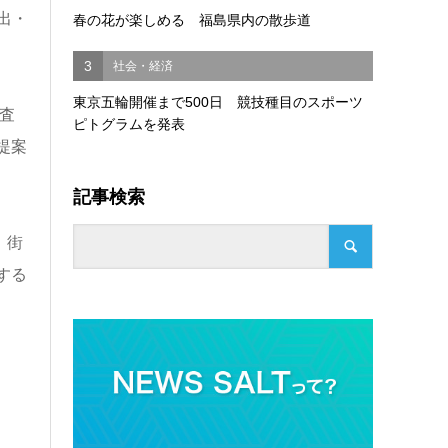
出・
春の花が楽しめる 福島県内の散歩道
3
社会・経済
東京五輪開催まで500日 競技種目のスポーツ
査
ピトグラムを発表
提案
記事検索
、街
する