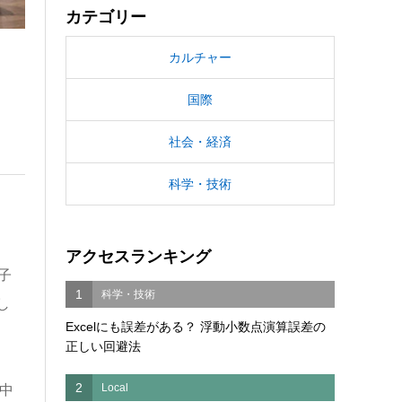
カテゴリー
カルチャー
国際
社会・経済
科学・技術
アクセスランキング
子
1
科学・技術
し
Excelにも誤差がある？ 浮動小数点演算誤差の
正しい回避法
2
Local
中