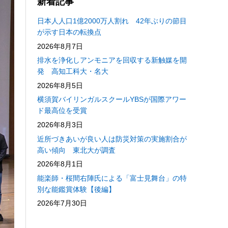
新着記事
日本人人口1億2000万人割れ 42年ぶりの節目
が示す日本の転換点
2026年8月7日
排水を浄化しアンモニアを回収する新触媒を開
発 高知工科大・名大
2026年8月5日
横須賀バイリンガルスクールYBSが国際アワー
ド最高位を受賞
2026年8月3日
近所づきあいが良い人は防災対策の実施割合が
高い傾向 東北大が調査
2026年8月1日
能楽師・桜間右陣氏による「富士見舞台」の特
別な能鑑賞体験【後編】
2026年7月30日