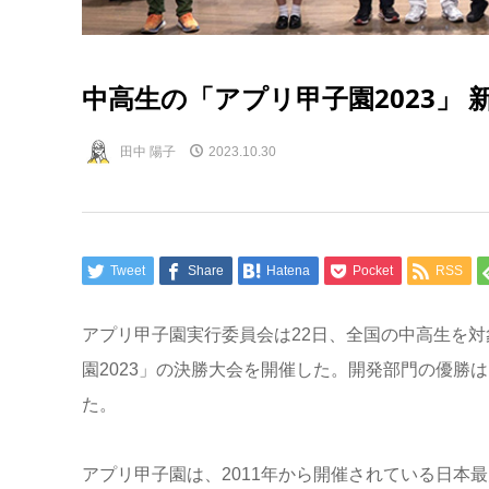
中高生の「アプリ甲子園2023」
田中 陽子
2023.10.30
Tweet
Share
Hatena
Pocket
RSS
アプリ甲子園実行委員会は
22
日、全国の中高生を対
園
2023
」の決勝大会を開催した。開発部門の優勝は
た。
アプリ甲子園は、
2011
年から開催されている日本最