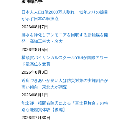
新着記事
日本人人口1億2000万人割れ 42年ぶりの節目
が示す日本の転換点
2026年8月7日
排水を浄化しアンモニアを回収する新触媒を開
発 高知工科大・名大
2026年8月5日
横須賀バイリンガルスクールYBSが国際アワー
ド最高位を受賞
2026年8月3日
近所づきあいが良い人は防災対策の実施割合が
高い傾向 東北大が調査
2026年8月1日
能楽師・桜間右陣氏による「富士見舞台」の特
別な能鑑賞体験【後編】
2026年7月30日