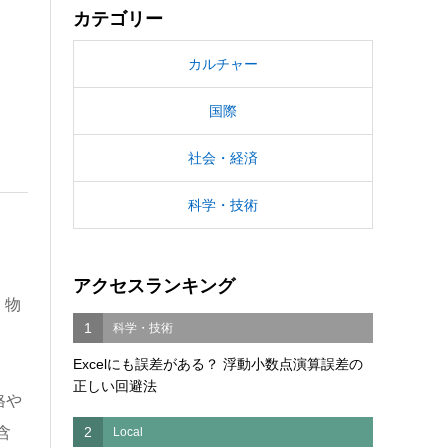
カテゴリー
カルチャー
国際
社会・経済
科学・技術
アクセスランキング
、物
1
科学・技術
Excelにも誤差がある？ 浮動小数点演算誤差の
正しい回避法
格や
2
含
Local