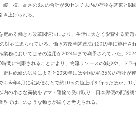
、縦、横、高さの3辺の合計が60センチ以内の荷物を関東と関
に引き上げられる。
を定める働き方改革関連法により、生活に大きく影響する問題
その対応に迫られている。働き方改革関連法は2019年に施行さ
務においてはその適用が2024年まで猶予されていた。2024
60時間に制限されることにより、物流リソースの減少や、ドラ
野村総研の試算によると2030年には全国の約35％の荷物が
も今年4月に宅急便などで約10％の値上げを行ったほか、10
m以内の小さな荷物をヤマト運輸で受け取り、日本郵便の配送網
業界ではこのような動きが続くと考えられる。