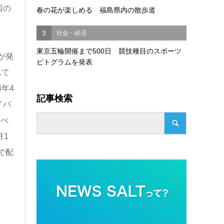
西の
春の花が楽しめる 福島県内の散歩道
3
社会・経済
東京五輪開催まで500日 競技種目のスポーツ
が発
ピトグラムを発表
れて
年4
記事検索
イバ
運べ
月1
で配