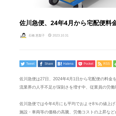
佐川急便、24年4月から宅配便料
石橋 恵梨子
2023.10.31
Tweet
Share
Hatena
Pocket
RSS
佐川急便は27日、2024年4月1日から宅配便の料
流業界の人手不足が深刻さを増す中、従業員の労働
佐川急便では今年4月にも平均でおよそ8％の値上
施設・車両等の価格の高騰、労働コストの上昇など