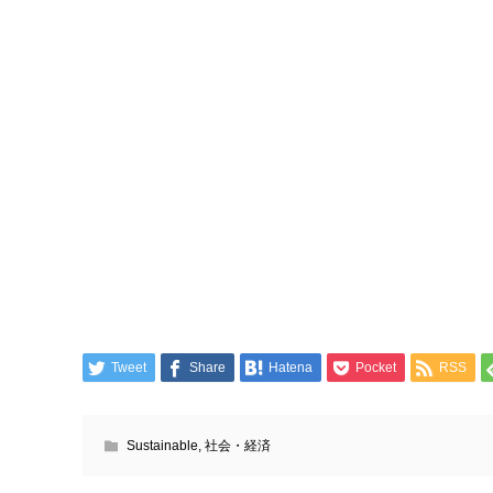
Tweet
Share
Hatena
Pocket
RSS
Sustainable
,
社会・経済