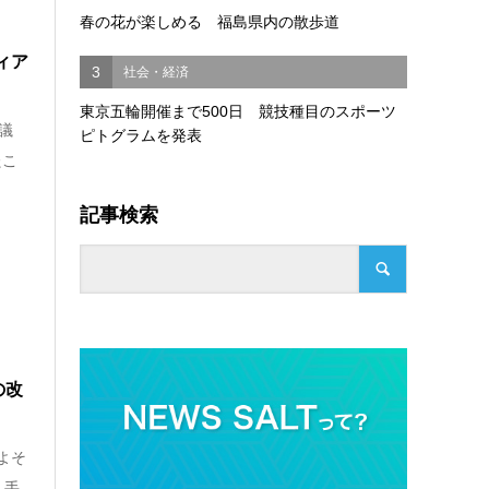
春の花が楽しめる 福島県内の散歩道
ィア
3
社会・経済
東京五輪開催まで500日 競技種目のスポーツ
議
ピトグラムを発表
たこ
記事検索
の改
よそ
人手