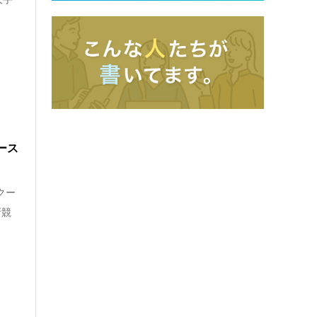
ース
クー
新競