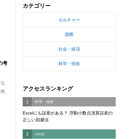
カテゴリー
カルチャー
国際
社会・経済
の考
科学・技術
きな
アクセスランキング
い状
1
科学・技術
Excelにも誤差がある？ 浮動小数点演算誤差の
正しい回避法
2
Local