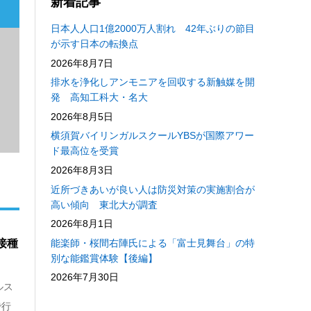
新着記事
日本人人口1億2000万人割れ 42年ぶりの節目
が示す日本の転換点
2026年8月7日
排水を浄化しアンモニアを回収する新触媒を開
発 高知工科大・名大
2026年8月5日
横須賀バイリンガルスクールYBSが国際アワー
ド最高位を受賞
2026年8月3日
近所づきあいが良い人は防災対策の実施割合が
高い傾向 東北大が調査
2026年8月1日
能楽師・桜間右陣氏による「富士見舞台」の特
接種
別な能鑑賞体験【後編】
2026年7月30日
ルス
で行