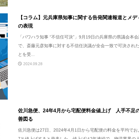
【コラム】元兵庫県知事に関する告発関連報道とメデ
の表現
「パワハラ知事 “不信任可決”」9月19日の兵庫県の県議会本会
で、斎藤元彦知事に対する不信任決議が全会一致で可決され
とを受...
2024.09.28
佐川急便、24年4月から宅配便料金値上げ 人手不足
善図る
佐川急便は27日、2024年4月1日から宅配便の料金を平均でお
7％値上げすると発表した。値上げは2年連続で、物流業界の