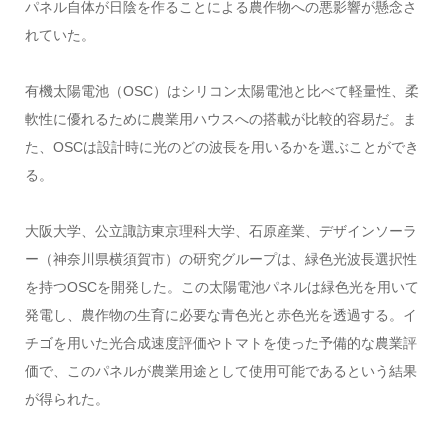
パネル自体が日陰を作ることによる農作物への悪影響が懸念さ
れていた。
有機太陽電池（OSC）はシリコン太陽電池と比べて軽量性、柔
軟性に優れるために農業用ハウスへの搭載が比較的容易だ。ま
た、OSCは設計時に光のどの波長を用いるかを選ぶことができ
る。
大阪大学、公立諏訪東京理科大学、石原産業、デザインソーラ
ー（神奈川県横須賀市）の研究グループは、緑色光波長選択性
を持つOSCを開発した。この太陽電池パネルは緑色光を用いて
発電し、農作物の生育に必要な青色光と赤色光を透過する。イ
チゴを用いた光合成速度評価やトマトを使った予備的な農業評
価で、このパネルが農業用途として使用可能であるという結果
が得られた。