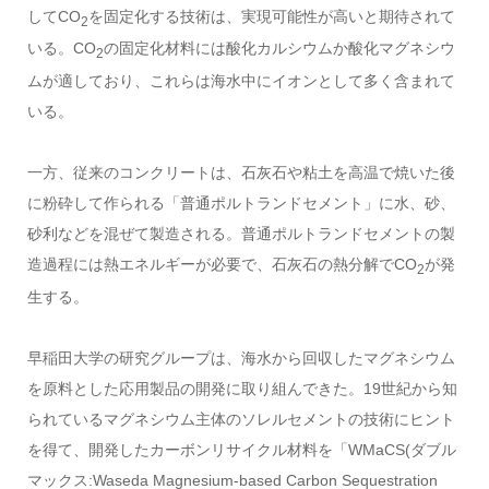
してCO
を固定化する技術は、実現可能性が高いと期待されて
2
いる。CO
の固定化材料には酸化カルシウムか酸化マグネシウ
2
ムが適しており、これらは海水中にイオンとして多く含まれて
いる。
一方、従来のコンクリートは、石灰石や粘土を高温で焼いた後
に粉砕して作られる「普通ポルトランドセメント」に水、砂、
砂利などを混ぜて製造される。普通ポルトランドセメントの製
造過程には熱エネルギーが必要で、石灰石の熱分解でCO
が発
2
生する。
早稲田大学の研究グループは、海水から回収したマグネシウム
を原料とした応用製品の開発に取り組んできた。19世紀から知
られているマグネシウム主体のソレルセメントの技術にヒント
を得て、開発したカーボンリサイクル材料を「WMaCS(ダブル
マックス:Waseda Magnesium-based Carbon Sequestration