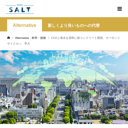
Alternative
新しくより良いものへの代替
Alternative
,
科学・技術
CO2と海水を原料に新コンクリート開発、カーボンリ
サイクルへ 早大