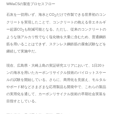
WMaCSの製造プロセスフロー
石灰を一切用いず、海水とCO
だけで作製できる世界初のコン
2
クリートを実現したことで、コンクリートの抱える非エネルギ
ー起源CO
も削減可能となる。ただし、従来のコンクリートの
2
ような強アルカリ性でなく塩化物を大量に含むため、普通鋼鉄
筋を用いることはできず、ステンレス鋼鉄筋の腐食試験などを
継続して実施中だ。
現在、広島県・大崎上島の実証研究エリアにおいて、1日20ト
ンの海水を用いたカーボンリサイクル技術のパイロットスケー
ルの試験を開始している。さらに、商用化を見据え、モルタル
やボード材などさまざまな応用製品も開発中で、これらの製品
の実用化を通して、カーボンリサイクル技術の早期社会実装を
目指すとしている。