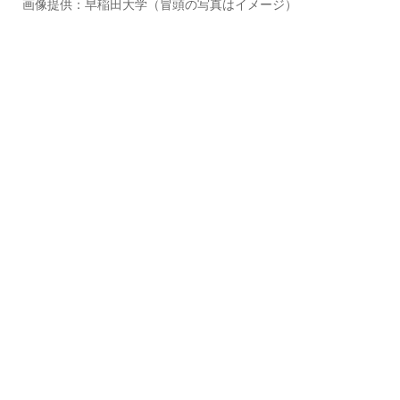
画像提供：早稲田大学（冒頭の写真はイメージ）