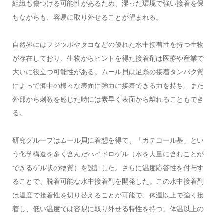
組織も傷つける可能性があるため、湿った環境で強い接着を保
ちながらも、容易に取り外せることが望まれる。
自然界にはフジツボやタコなどの優れた水中接着性を持つ生物
が存在しており、生物からヒントを得た接着剤は医療や産業で
大いに役立つ可能性がある。ムール貝は足糸の接着タンパク質
によって海中の様々な表面に強力に接着できる力を持ち、また
外部から刺激を感じた時には素早く表面から離れることもでき
る。
研究グループはムール貝に着想を得て、「カテコール基」とい
う化学構造を多く含んだハイドロゲル（水を大量に含むことが
できるゲル状の物質）を設計した。さらに温度応答性を付与す
ることで、脱着可能な水中接着剤を開発した。この水中接着剤
は温度で接着性を切り替えることが可能で、体温以上で強く接
着し、低い温度では容易に取り外せる特性を持つ。体温以上の