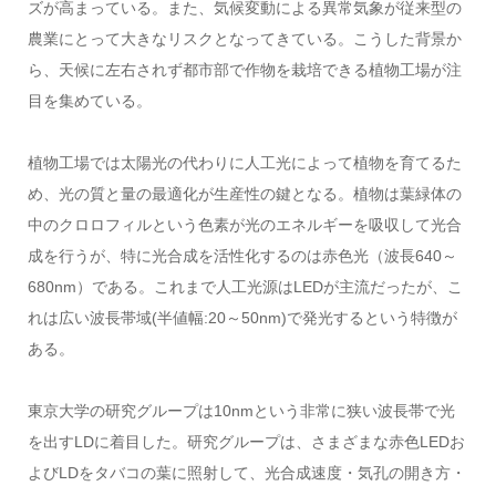
ズが高まっている。また、気候変動による異常気象が従来型の
農業にとって大きなリスクとなってきている。こうした背景か
ら、天候に左右されず都市部で作物を栽培できる植物工場が注
目を集めている。
植物工場では太陽光の代わりに人工光によって植物を育てるた
め、光の質と量の最適化が生産性の鍵となる。植物は葉緑体の
中のクロロフィルという色素が光のエネルギーを吸収して光合
成を行うが、特に光合成を活性化するのは赤色光（波長640～
680nm）である。これまで人工光源はLEDが主流だったが、こ
れは広い波長帯域(半値幅:20～50nm)で発光するという特徴が
ある。
東京大学の研究グループは10nmという非常に狭い波長帯で光
を出すLDに着目した。研究グループは、さまざまな赤色LEDお
よびLDをタバコの葉に照射して、光合成速度・気孔の開き方・