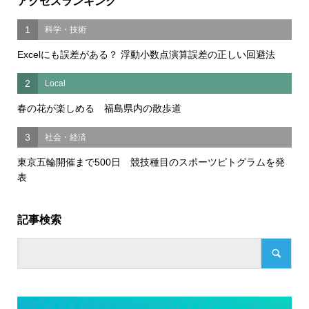
アクセスランキング
1
科学・技術
Excelにも誤差がある？ 浮動小数点演算誤差の正しい回避法
2
Local
春の花が楽しめる 福島県内の散歩道
3
社会・経済
東京五輪開催まで500日 競技種目のスポーツピトグラムを発
表
記事検索