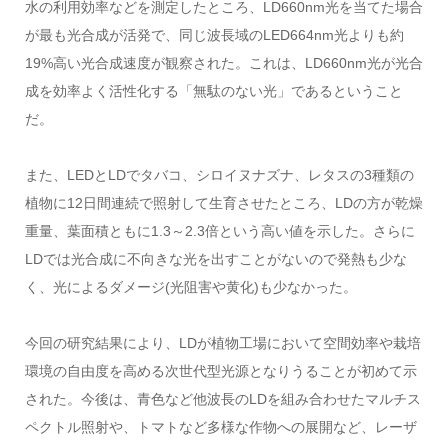
水の利用効率などを測定したところ、LD660nm光を当てた場合
が最も光合成が活発で、同じ波長域のLED664nm光よりも約
19%高い光合成速度が観察された。これは、LD660nm光が光合
成を効率よく活性化する「無駄のない光」であるということ
だ。
また、LEDとLDでタバコ、シロイヌナズナ、レタスの3種類の
植物に12日間連続で照射して生育させたところ、LDの方が乾燥
重量、葉面積ともに1.3～2.3倍という高い値を示した。さらに
LDでは光合成に不向きな光を出すことがないので発熱も少な
く、光によるダメージ(光阻害や黄化)も少なかった。
今回の研究結果により、LDが植物工場において空間効率や栽培
環境の自由度を高める次世代型光源となりうることが初めて示
された。今後は、青色など他波長のLDを組み合わせたマルチス
ペクトル照射や、トマトなど多様な作物への展開など、レーザ