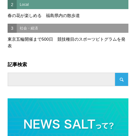
2
Local
春の花が楽しめる 福島県内の散歩道
3
社会・経済
東京五輪開催まで500日 競技種目のスポーツピトグラムを発
表
記事検索