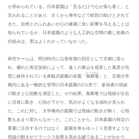
が求められている。日本庭園は「見るだけで心が落ち着く」と
言われることがあり、古くから禅寺などで瞑想の助けとされて
きた。自然とのふれあいが心の健康に良い影響を与えることは
知られているが、日本庭園のような人工的な空間の癒し効果の
仕組みは、実はよくわかっていなかった。
研究チームは、明治時代に山形有朋の別荘として京都に造ら
れ、優れた剪定技術によって、遠くの東山を借景した風景が完
むりんあん
璧に維持されている座観式庭園の名園「
無鄰菴
」と、京都大学
構内にある一般的な管理の日本庭園の2カ所で、参加者の視線
の動きと心拍数を測定した。その結果、無鄰菴では視線が左右
に活発に動き、心拍が下がり、気分がよくなる傾向が見られ
た。これに対し、大学構内の庭園では視線の動きが狭く、心拍
数もあまり変わらなかった。このことから、日本庭園の特定の
要素に注目するのではなく、庭園全体をゆっくり見渡すような
視線の動きがリラックス効果を高める鍵であることがわかり、