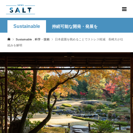
Sustainable
持続可能な開発・発展を
Sustainable
,
科学・技術
日本庭園を眺めることでストレス軽減 長崎大が仕
組みを解明