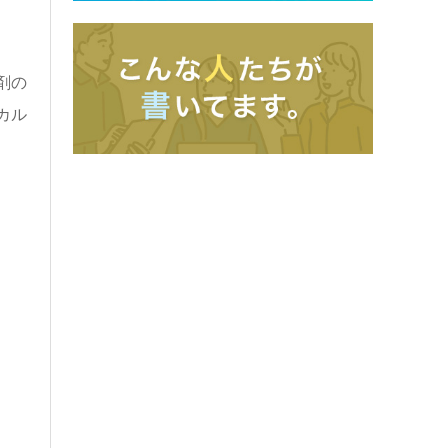
剤の
カル