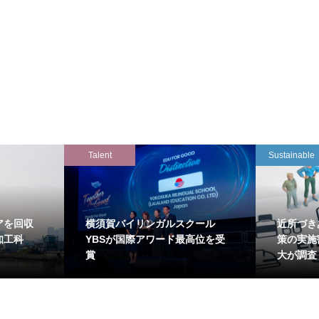
Talent
Sustainable
アを回収
横須賀バイリンガルスクール
近所づき
知工科
YBSが国際アワード最高位を受
策の実施
賞
大が調査