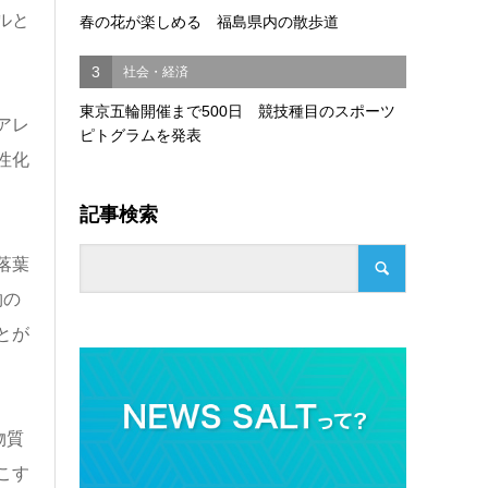
ルと
春の花が楽しめる 福島県内の散歩道
3
社会・経済
東京五輪開催まで500日 競技種目のスポーツ
アレ
ピトグラムを発表
性化
記事検索
落葉
物の
とが
物質
こす