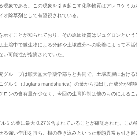
る現象である。この現象を引き起こす化学物質はアレロケミカ
イオ除草剤として有望視されている。
を示すことが知られており、その原因物質はジュグロンという
は土壌中で微生物による分解や土壌成分への吸着によって不活
ない可能性が指摘されていた。
究グループは順天堂大学薬学部らと共同で、土壌表層における
（Juglans mandshurica）の葉から抽出した成分が植
グロンの含有量が少なく、今回の生育抑制は他のものによるこ
ルミの葉に最大 0.27％含まれていることが確認された。この
せる強い作用を持ち、根の巻き込みといった形態異常も引き起