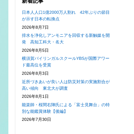
新着記事
日本人人口1億2000万人割れ 42年ぶりの節目
が示す日本の転換点
2026年8月7日
排水を浄化しアンモニアを回収する新触媒を開
発 高知工科大・名大
2026年8月5日
横須賀バイリンガルスクールYBSが国際アワー
ド最高位を受賞
2026年8月3日
近所づきあいが良い人は防災対策の実施割合が
高い傾向 東北大が調査
2026年8月1日
能楽師・桜間右陣氏による「富士見舞台」の特
別な能鑑賞体験【後編】
2026年7月30日