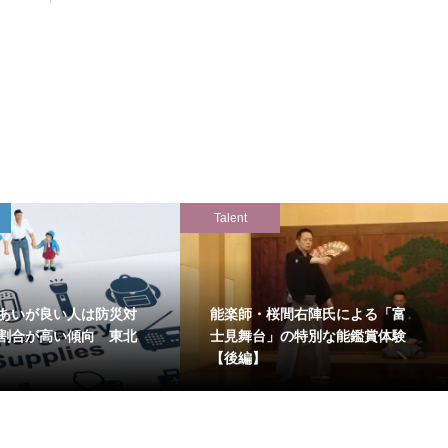
Talent
あいが良い人は防災対
能楽師・桜間右陣氏による「富
割合が高い傾向 東北
士見舞台」の特別な能鑑賞体験
【後編】