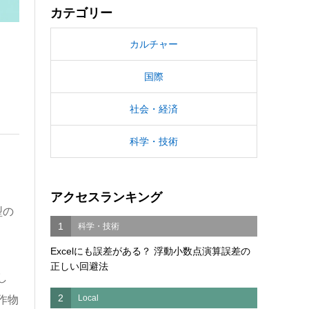
カテゴリー
カルチャー
国際
社会・経済
科学・技術
アクセスランキング
型の
1
科学・技術
Excelにも誤差がある？ 浮動小数点演算誤差の
正しい回避法
し
2
Local
作物