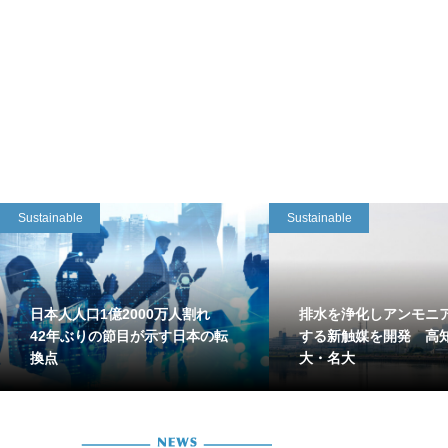
Sustainable
Sustainable
日本人人口1億2000万人割れ
排水を浄化しアンモニ
42年ぶりの節目が示す日本の転
する新触媒を開発 高
換点
大・名大