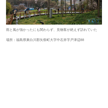
雨と風が強かったにも関わらず、見物客が絶えず訪れていた
場所：福島県東白川郡矢祭町大字中石井字戸津辺88