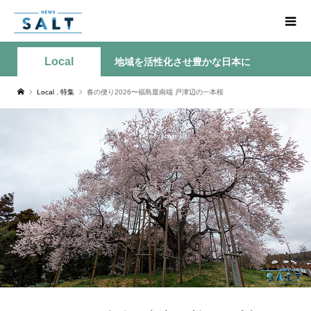
Local
地域を活性化させ豊かな日本に
Local
,
特集
春の便り2026〜福島最南端 戸津辺の一本桜