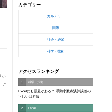
カテゴリー
カルチャー
国際
社会・経済
科学・技術
アクセスランキング
緑が
1
科学・技術
。こ
Excelにも誤差がある？ 浮動小数点演算誤差の
正しい回避法
2
Local