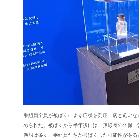
乗組員全員が被ばくによる症状を発症、病と闘いな
められた。被ばくから半年後には、無線長の久保山
漁船は多く、乗組員たちが被ばくした可能性がある