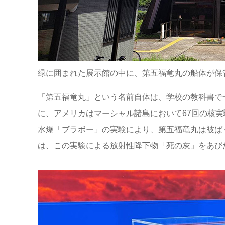
緑に囲まれた展示館の中に、第五福竜丸の船体が保
「第五福竜丸」という名前自体は、学校の教科書で一
に、アメリカはマーシャル諸島において67回の核実
水爆「ブラボー」の実験により、第五福竜丸は被ば
は、この実験による放射性降下物「死の灰」をあび