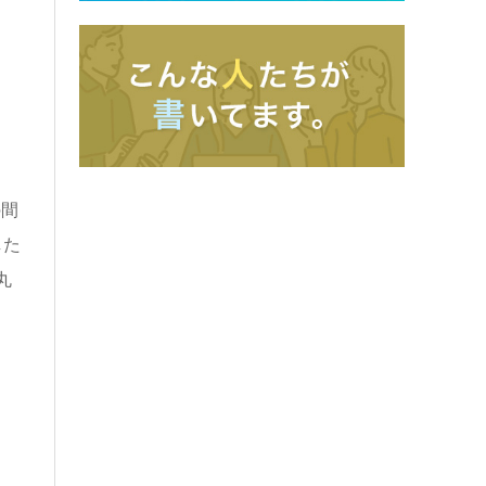
の間
した
丸