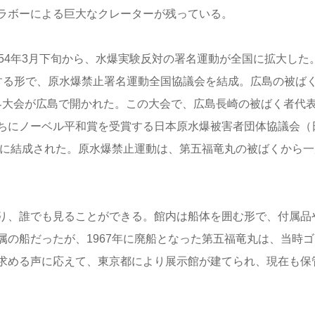
ラボーによる巨大なクレーターが残っている。
54年3月下旬から、水爆実験反対の署名運動が全国に拡大した
する形で、原水爆禁止署名運動全国協議会を結成。広島の被ば
止世界大会が広島で開かれた。この大会で、広島長崎の被ばく者代
ちにノーベル平和賞を受賞する日本原水爆被害者団体協議会（
時に結成された。原水爆禁止運動は、第五福竜丸の被ばくから一
り、誰でも見ることができる。館内は船体を囲む形で、付属品
の船だったが、1967年に廃船となった第五福竜丸は、当時ゴ
求める声に応えて、東京都により展示館が建てられ、現在も保