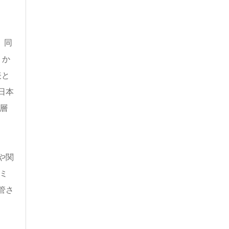
。同
くか
表と
日本
層
や関
ミ
管さ