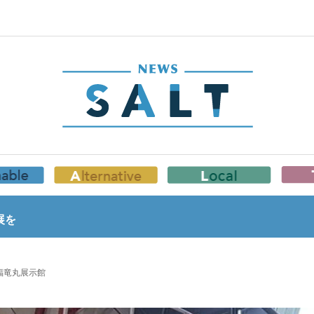
展を
福竜丸展示館