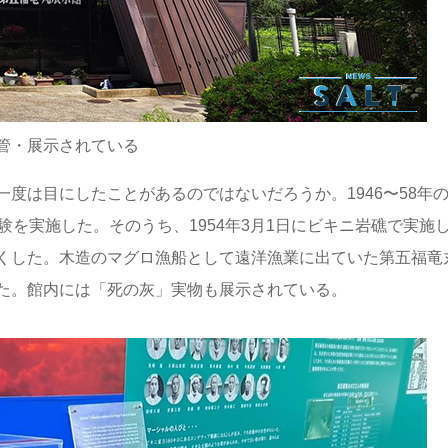
管・展示されている
度は目にしたことがあるのではないだろうか。1946〜58年
験を実施した。そのうち、1954年3月1日にビキニ岩礁で実施
くした。木造のマグロ漁船として遠洋漁業に出ていた第五福竜
た。館内には「死の灰」実物も展示されている。