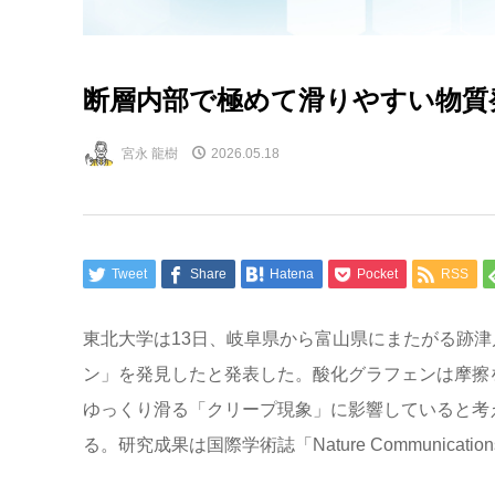
断層内部で極めて滑りやすい物質
宮永 龍樹
2026.05.18
Tweet
Share
Hatena
Pocket
RSS
東北大学は13日、岐阜県から富山県にまたがる跡
ン」を発見したと発表した。酸化グラフェンは摩擦
ゆっくり滑る「クリープ現象」に影響していると考
る。研究成果は国際学術誌「Nature Communicat