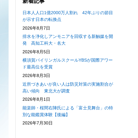
新着記事
日本人人口1億2000万人割れ 42年ぶりの節目
が示す日本の転換点
2026年8月7日
排水を浄化しアンモニアを回収する新触媒を開
発 高知工科大・名大
2026年8月5日
横須賀バイリンガルスクールYBSが国際アワー
ド最高位を受賞
2026年8月3日
近所づきあいが良い人は防災対策の実施割合が
高い傾向 東北大が調査
2026年8月1日
能楽師・桜間右陣氏による「富士見舞台」の特
別な能鑑賞体験【後編】
2026年7月30日