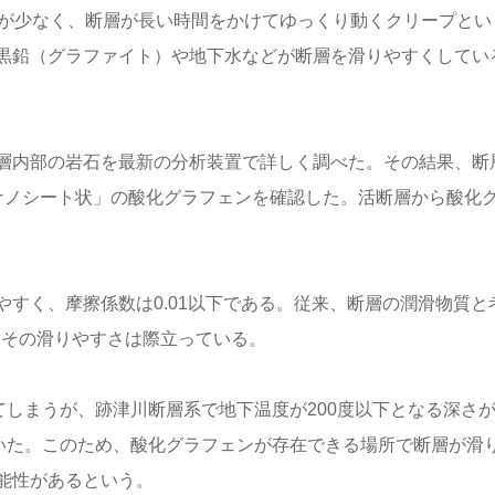
動が少なく、断層が長い時間をかけてゆっくり動くクリープとい
黒鉛（グラファイト）や地下水などが断層を滑りやすくしてい
層内部の岩石を最新の分析装置で詳しく調べた。その結果、断
ナノシート状」の酸化グラフェンを確認した。活断層から酸化
すく、摩擦係数は0.01以下である。従来、断層の潤滑物質と
、その滑りやすさは際立っている。
しまうが、跡津川断層系で地下温度が200度以下となる深さが6
ていた。このため、酸化グラフェンが存在できる場所で断層が滑
能性があるという。