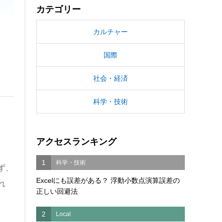
カテゴリー
カルチャー
国際
社会・経済
科学・技術
アクセスランキング
1
科学・技術
ず、
Excelにも誤差がある？ 浮動小数点演算誤差の
れ
正しい回避法
2
Local