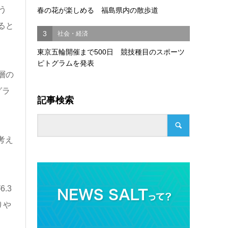
う
春の花が楽しめる 福島県内の散歩道
ると
3
社会・経済
東京五輪開催まで500日 競技種目のスポーツ
ピトグラムを発表
層の
グラ
記事検索
考え
.3
りや