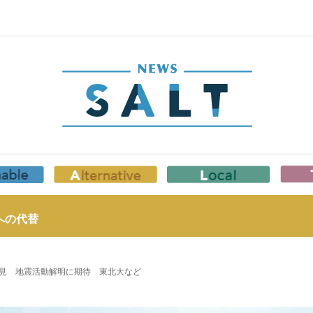
への代替
見 地震活動解明に期待 東北大など