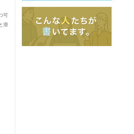
つ可
と滑