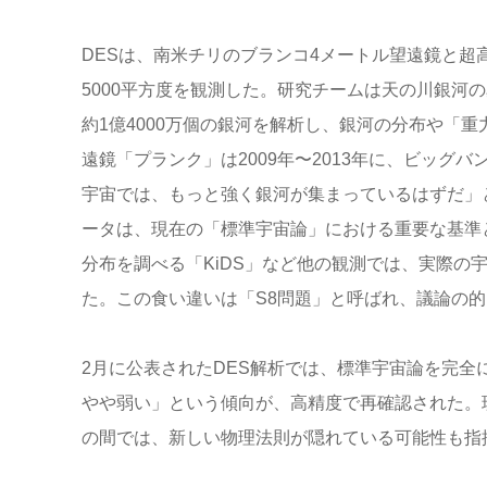
DESは、南米チリのブランコ4メートル望遠鏡と超
5000平方度を観測した。研究チームは天の川銀河
約1億4000万個の銀河を解析し、銀河の分布や「
遠鏡「プランク」は2009年〜2013年に、ビッグ
宇宙では、もっと強く銀河が集まっているはずだ」
ータは、現在の「標準宇宙論」における重要な基準
分布を調べる「KiDS」など他の観測では、実際の
た。この食い違いは「S8問題」と呼ばれ、議論の
2月に公表されたDES解析では、標準宇宙論を完
やや弱い」という傾向が、高精度で再確認された。
の間では、新しい物理法則が隠れている可能性も指