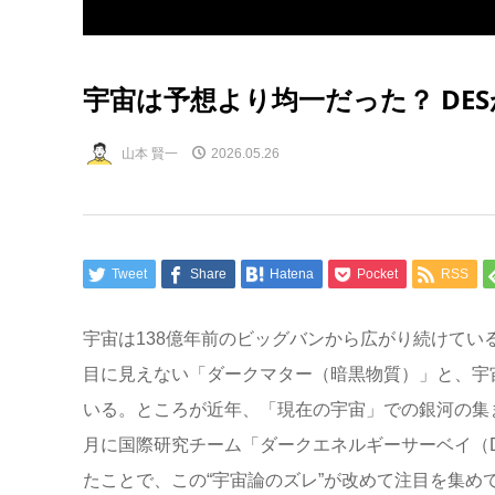
宇宙は予想より均一だった？ DE
山本 賢一
2026.05.26
Tweet
Share
Hatena
Pocket
RSS
宇宙は138億年前のビッグバンから広がり続けて
目に見えない「ダークマター（暗黒物質）」と、宇
いる。ところが近年、「現在の宇宙」での銀河の集
月に国際研究チーム「ダークエネルギーサーベイ（
たことで、この“宇宙論のズレ”が改めて注目を集め