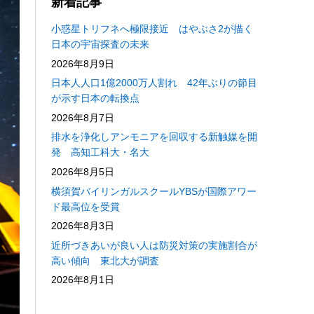
新着記事
小惑星トリフネへ極限接近 はやぶさ2が描く
日本の宇宙探査の未来
2026年8月9日
日本人人口1億2000万人割れ 42年ぶりの節目
が示す日本の転換点
2026年8月7日
排水を浄化しアンモニアを回収する新触媒を開
発 高知工科大・名大
2026年8月5日
横須賀バイリンガルスクールYBSが国際アワー
ド最高位を受賞
2026年8月3日
近所づきあいが良い人は防災対策の実施割合が
高い傾向 東北大が調査
2026年8月1日