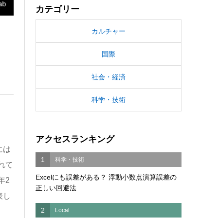
カテゴリー
カルチャー
国際
社会・経済
科学・技術
アクセスランキング
には
1
科学・技術
れて
Excelにも誤差がある？ 浮動小数点演算誤差の
年2
正しい回避法
表し
2
Local