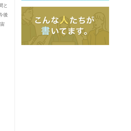
間と
今後
宙