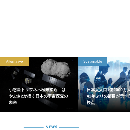
Alternative
Sustainable
小惑星トリフネへ極限接近 は
日本人人口1億2000
やぶさ2が描く日本の宇宙探査の
42年ぶりの節目が示す
未来
換点