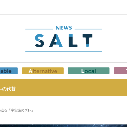
への代替
が迫る「宇宙論のズレ」