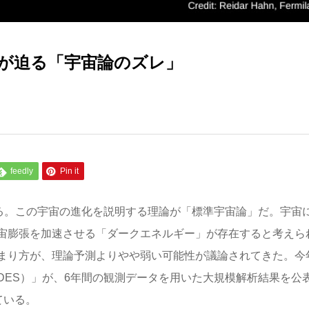
Sが迫る「宇宙論のズレ」
feedly
Pin it
いる。この宇宙の進化を説明する理論が「標準宇宙論」だ。宇宙
宙膨張を加速させる「ダークエネルギー」が存在すると考えら
まり方が、理論予測よりやや弱い可能性が議論されてきた。今
DES）」が、6年間の観測データを用いた大規模解析結果を公
ている。