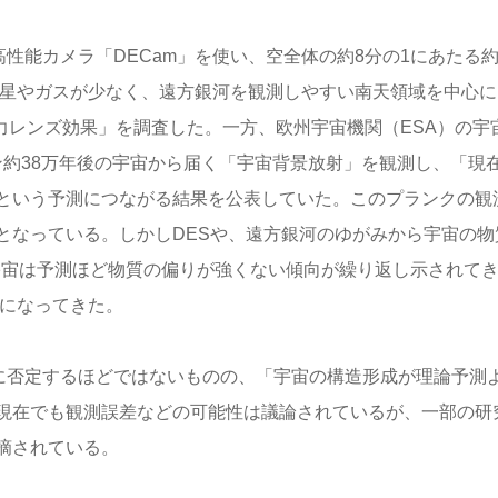
高性能カメラ「DECam」を使い、空全体の約8分の1にあたる
の星やガスが少なく、遠方銀河を観測しやすい南天領域を中心に
重力レンズ効果」を調査した。一方、欧州宇宙機関（ESA）の宇
バン約38万年後の宇宙から届く「宇宙背景放射」を観測し、「現
という予測につながる結果を公表していた。このプランクの観
となっている。しかしDESや、遠方銀河のゆがみから宇宙の物
宇宙は予測ほど物質の偏りが強くない傾向が繰り返し示されて
的になってきた。
全に否定するほどではないものの、「宇宙の構造形成が理論予測
現在でも観測誤差などの可能性は議論されているが、一部の研
摘されている。