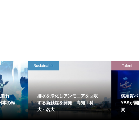
Sustainable
Talent
万人割れ
排水を浄化しアンモニアを回収
横須賀バ
日本の転
する新触媒を開発 高知工科
YBSが
大・名大
賞