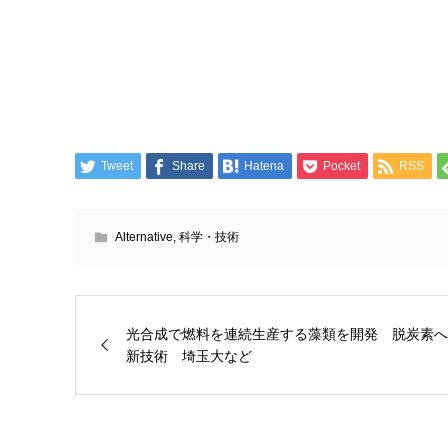
Tweet
Share
Hatena
Pocket
RSS
Alternative
,
科学・技術
光合成で燃料を連続生産する藻類を開発 脱炭素へ
新技術 埼玉大など