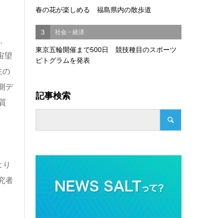
春の花が楽しめる 福島県内の散歩道
約
3
社会・経済
、
東京五輪開催まで500日 競技種目のスポーツ
宙望
ピトグラムを発表
在の
測デ
記事検索
質
き
より
究者