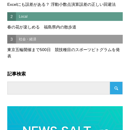
Excelにも誤差がある？ 浮動小数点演算誤差の正しい回避法
2
Local
春の花が楽しめる 福島県内の散歩道
3
社会・経済
東京五輪開催まで500日 競技種目のスポーツピトグラムを発
表
記事検索