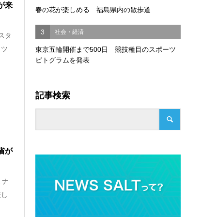
が来
春の花が楽しめる 福島県内の散歩道
3
社会・経済
スタ
ッツ
東京五輪開催まで500日 競技種目のスポーツ
ピトグラムを発表
記事検索
省が
ミナ
表し