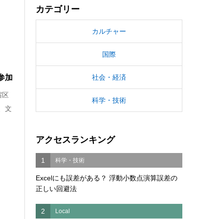
カテゴリー
カルチャー
国際
参加
社会・経済
宿区
科学・技術
、文
アクセスランキング
1
科学・技術
Excelにも誤差がある？ 浮動小数点演算誤差の
正しい回避法
2
Local