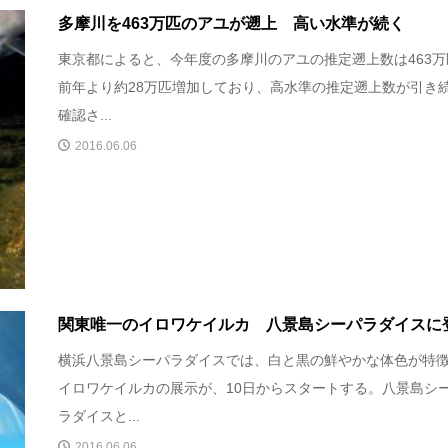
多摩川を463万匹のアユが遡上 高い水準が続く
東京都によると、今年度の多摩川のアユの推定遡上数は463万
前年より約28万匹増加しており、高水準の推定遡上数が引き
確認さ...
2016.06.06
関東唯一のイロワケイルカ 八景島シーパラダイスに
横浜八景島シーパラダイスでは、白と黒の鮮やかな体色が特
イロワケイルカの展示が、10日からスタートする。八景島シ
ラダイスと...
2016.06.06