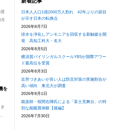
新着記事
の奨
日本人人口1億2000万人割れ 42年ぶりの節目
が示す日本の転換点
8月
2026年8月7日
排水を浄化しアンモニアを回収する新触媒を開
発 高知工科大・名大
2026年8月5日
横須賀バイリンガルスクールYBSが国際アワー
ド最高位を受賞
2026年8月3日
近所づきあいが良い人は防災対策の実施割合が
高い傾向 東北大が調査
機を
2026年8月1日
能楽師・桜間右陣氏による「富士見舞台」の特
てき
別な能鑑賞体験【後編】
し、
2026年7月30日