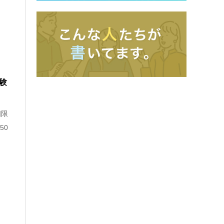
験
個限
50