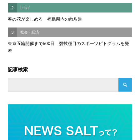
2
Local
春の花が楽しめる 福島県内の散歩道
3
社会・経済
東京五輪開催まで500日 競技種目のスポーツピトグラムを発
表
記事検索