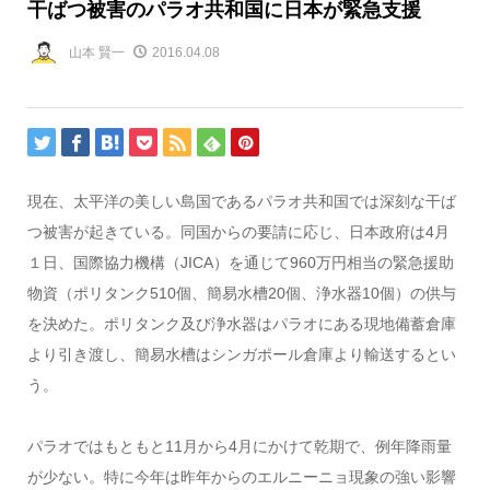
干ばつ被害のパラオ共和国に日本が緊急支援
山本 賢一
2016.04.08
現在、太平洋の美しい島国であるパラオ共和国では深刻な干ば
つ被害が起きている。同国からの要請に応じ、日本政府は4月
１日、国際協力機構（JICA）を通じて960万円相当の緊急援助
物資（ポリタンク510個、簡易水槽20個、浄水器10個）の供与
を決めた。ポリタンク及び浄水器はパラオにある現地備蓄倉庫
より引き渡し、簡易水槽はシンガポール倉庫より輸送するとい
う。
パラオではもともと11月から4月にかけて乾期で、例年降雨量
が少ない。特に今年は昨年からのエルニーニョ現象の強い影響