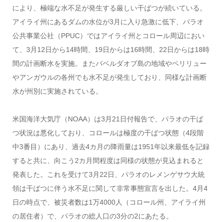
により、極端な水不足が発生する厳しい干ばつが続いている。
アイライ州にあるダムの水位が3月に入り急激に低下、パラオ
公共事業公社（PPUC）ではアイライ州とコロール周辺におい
て、3月12日から14時間、19日からは16時間、22日からは18時
間の計画断水を実施。またバベルダオブ島の地域やペリリュー
やアンガウルの各州でも水不足が発生しており、同様な計画断
水が州別に実施されている。
米国海洋大気庁（NOAA）は3月21日付報告で、パラオの干ば
つ状況は悪化しており、コロールは極度の干ばつ状態（4段階
中3番目）にあり、過去4カ月の降雨量は1951年以来最低を記録
すると共に、向こう2カ月間程度は同様の状態が見込まれると
発表した。これを受けて3月22日、パラオのレメンゲサウ大統
領は干ばつに伴う水不足に関して非常事態宣言を出した。4月4
日の時点で、被災者数は1万4000人（コロール州、アイライ州
の居住者）で、パラオの総人口の3分の2にあたる。