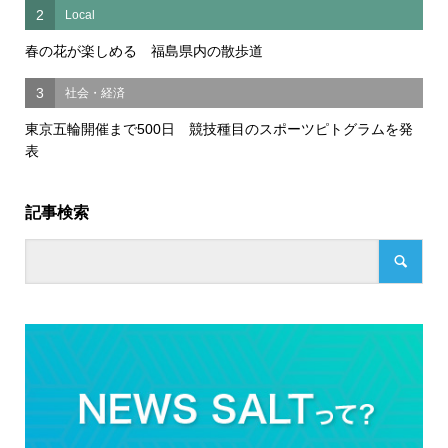
2
Local
春の花が楽しめる 福島県内の散歩道
3
社会・経済
東京五輪開催まで500日 競技種目のスポーツピトグラムを発
表
記事検索