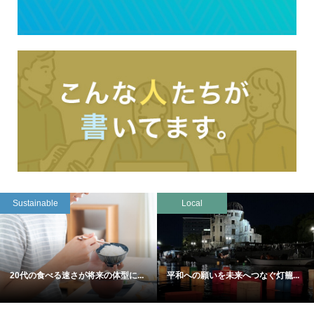
Sustainable
Local
20代の食べる速さが将来の体型に...
平和への願いを未来へつなぐ灯籠...