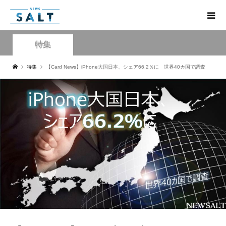
特集
特集
【Card News】iPhone大国日本、シェア66.2％に 世界40カ国で調査