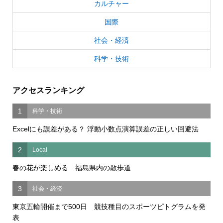
カルチャー
国際
社会・経済
科学・技術
アクセスランキング
1
科学・技術
Excelにも誤差がある？ 浮動小数点演算誤差の正しい回避法
2
Local
春の花が楽しめる 福島県内の散歩道
3
社会・経済
東京五輪開催まで500日 競技種目のスポーツピトグラムを発
表