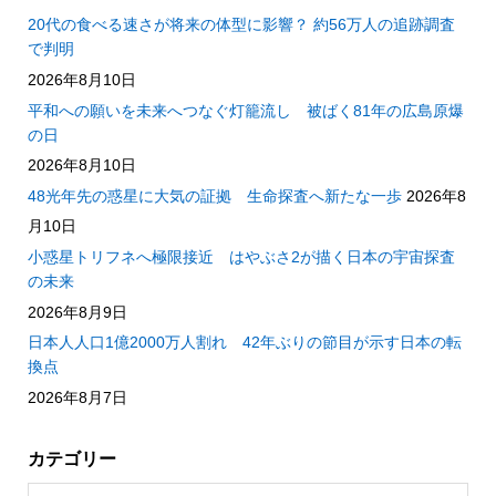
20代の食べる速さが将来の体型に影響？ 約56万人の追跡調査
で判明
2026年8月10日
平和への願いを未来へつなぐ灯籠流し 被ばく81年の広島原爆
の日
2026年8月10日
48光年先の惑星に大気の証拠 生命探査へ新たな一歩
2026年8
月10日
小惑星トリフネへ極限接近 はやぶさ2が描く日本の宇宙探査
の未来
2026年8月9日
日本人人口1億2000万人割れ 42年ぶりの節目が示す日本の転
換点
2026年8月7日
カテゴリー