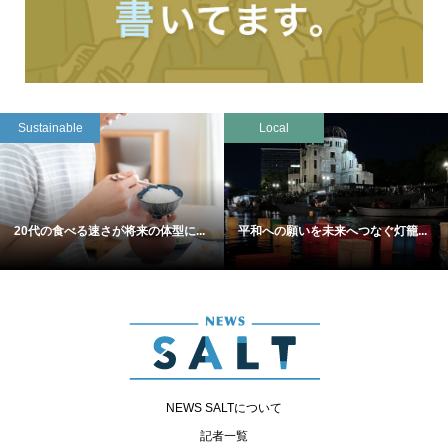
Sustainable
Local
20代の食べる速さが将来の体型に...
平和への願いを未来へつなぐ灯籠...
NEWS SALTについて
記者一覧