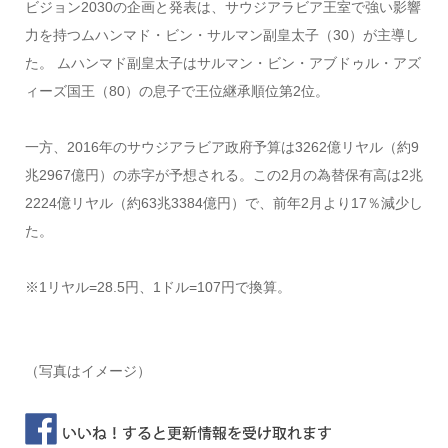
ビジョン2030の企画と発表は、サウジアラビア王室で強い影響
力を持つムハンマド・ビン・サルマン副皇太子（30）が主導し
た。 ムハンマド副皇太子はサルマン・ビン・アブドゥル・アズ
ィーズ国王（80）の息子で王位継承順位第2位。
一方、2016年のサウジアラビア政府予算は3262億リヤル（約9
兆2967億円）の赤字が予想される。この2月の為替保有高は2兆
2224億リヤル（約63兆3384億円）で、前年2月より17％減少し
た。
※1リヤル=28.5円、1ドル=107円で換算。
（写真はイメージ）