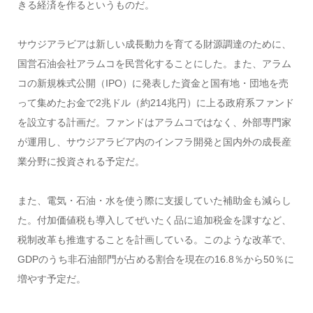
きる経済を作るというものだ。
サウジアラビアは新しい成長動力を育てる財源調達のために、
国営石油会社アラムコを民営化することにした。また、アラム
コの新規株式公開（IPO）に発表した資金と国有地・団地を売
って集めたお金で2兆ドル（約214兆円）に上る政府系ファンド
を設立する計画だ。ファンドはアラムコではなく、外部専門家
が運用し、サウジアラビア内のインフラ開発と国内外の成長産
業分野に投資される予定だ。
また、電気・石油・水を使う際に支援していた補助金も減らし
た。付加価値税も導入してぜいたく品に追加税金を課すなど、
税制改革も推進することを計画している。このような改革で、
GDPのうち非石油部門が占める割合を現在の16.8％から50％に
増やす予定だ。