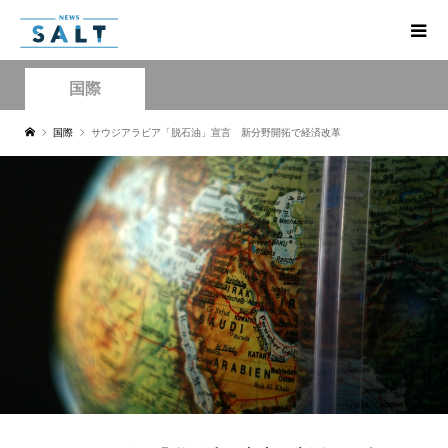
国際
国際
サウジアラビア「脱石油」宣言 新分野開拓で経済改革