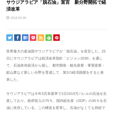
サウジアラビア「脱石油」宣言 新分野開拓で経
済改革
2016.04.30
世界最大の産油国サウジアラビアが「脱石油」を宣言した。25
日にサウジアラビアは経済改革指針「ビジョン2030」を通し
て、石油依存経済から脱し、都市開発・観光産業・軍需産業・
鉱山業など新しい分野を育成して、第2の経済跳躍をすると発
表した。
サウジアラビアは今年3月末基準で1日1019万バレルの石油を生
産しており、政府収入の75％、国内総生産（GDP）の45％を石
油に依存している。この構造を変革し、石油がなくても持続で