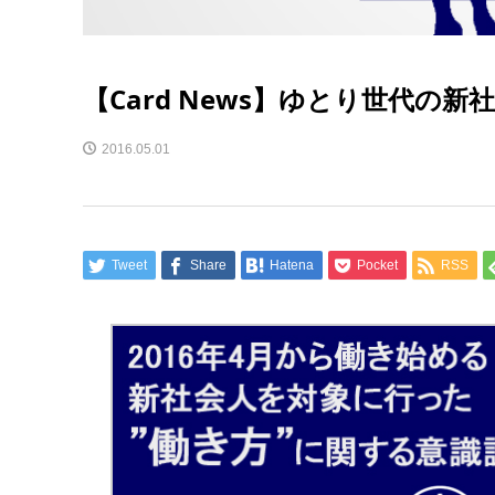
【Card News】ゆとり世代の
2016.05.01
Tweet
Share
Hatena
Pocket
RSS