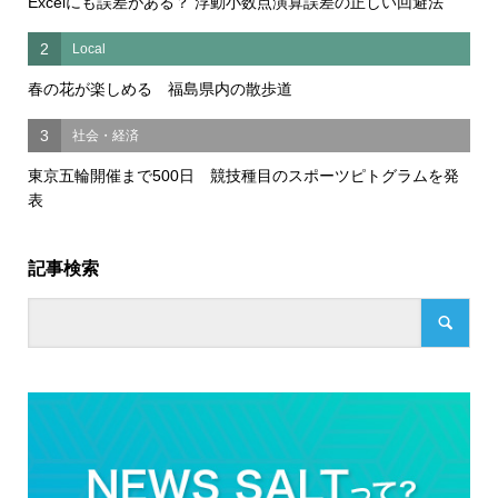
Excelにも誤差がある？ 浮動小数点演算誤差の正しい回避法
2
Local
春の花が楽しめる 福島県内の散歩道
3
社会・経済
東京五輪開催まで500日 競技種目のスポーツピトグラムを発
表
記事検索