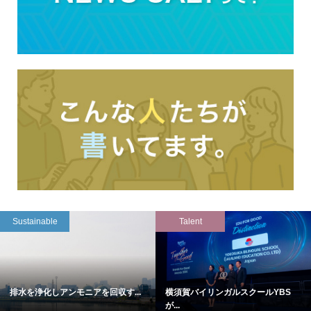
Sustainable
Talent
排水を浄化しアンモニアを回収す...
横須賀バイリンガルスクールYBS
が...