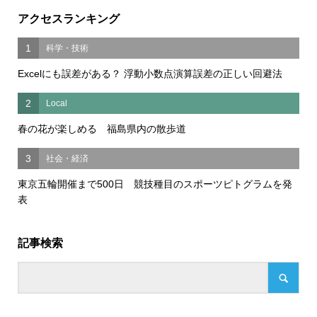
アクセスランキング
1
科学・技術
Excelにも誤差がある？ 浮動小数点演算誤差の正しい回避法
2
Local
春の花が楽しめる 福島県内の散歩道
3
社会・経済
東京五輪開催まで500日 競技種目のスポーツピトグラムを発
表
記事検索