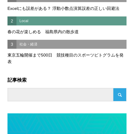
Excelにも誤差がある？ 浮動小数点演算誤差の正しい回避法
2
Local
春の花が楽しめる 福島県内の散歩道
3
社会・経済
東京五輪開催まで500日 競技種目のスポーツピトグラムを発
表
記事検索