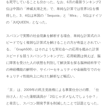
を死守していることも分かった。なお、6月の最新ランキング2
位は中国の「神威太湖之光」で、単純な計算では世界1位を獲
得した。3、4位は米国の「Sequoia」と「Mira」、5位はドイツ
の「JUQUEEN」となった。
スパコンで実際の社会現象を解析する場合、単純な計算式のス
ピードでなく複雑な計算式を解けることの方が有益とされてい
る。「Graph500」はそのような実社会への応用を鑑みた計算
スピードを競うスパコンランキングだ。応用範囲は例えば、脳
に障害を受けた人の状態を判別して解決策を探る脳神経科学で
の神経機能の解明や、サイバーセキュリティや金融取引でのセ
キュリティ性能向上に向けた解析など幅広い。
「京」 は、2009年の民主党政権による事業仕分けの際、「仕
分け人」だった蓮舫議員が「2位じゃダメなんでしょうか？」
と発言し、スパコン開発予算を削減したことで話題となった。