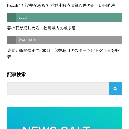
Excelにも誤差がある？ 浮動小数点演算誤差の正しい回避法
2
Local
春の花が楽しめる 福島県内の散歩道
3
社会・経済
東京五輪開催まで500日 競技種目のスポーツピトグラムを発
表
記事検索