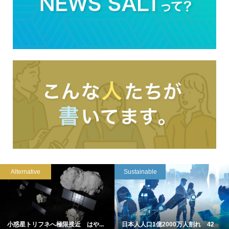
Alternative
Sustainable
小惑星トリフネへ極限接近 はや...
日本人人口1億2000万人割れ 42