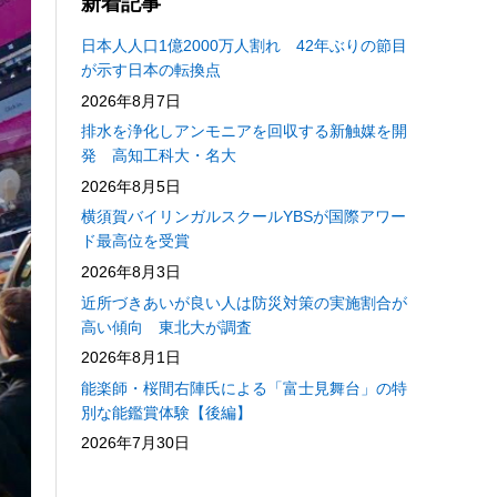
新着記事
日本人人口1億2000万人割れ 42年ぶりの節目
が示す日本の転換点
2026年8月7日
排水を浄化しアンモニアを回収する新触媒を開
発 高知工科大・名大
2026年8月5日
横須賀バイリンガルスクールYBSが国際アワー
ド最高位を受賞
2026年8月3日
近所づきあいが良い人は防災対策の実施割合が
高い傾向 東北大が調査
2026年8月1日
能楽師・桜間右陣氏による「富士見舞台」の特
別な能鑑賞体験【後編】
2026年7月30日