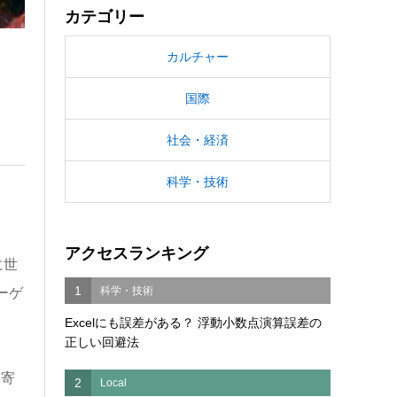
カテゴリー
カルチャー
国際
社会・経済
科学・技術
アクセスランキング
に世
1
科学・技術
ーゲ
Excelにも誤差がある？ 浮動小数点演算誤差の
正しい回避法
を寄
2
Local