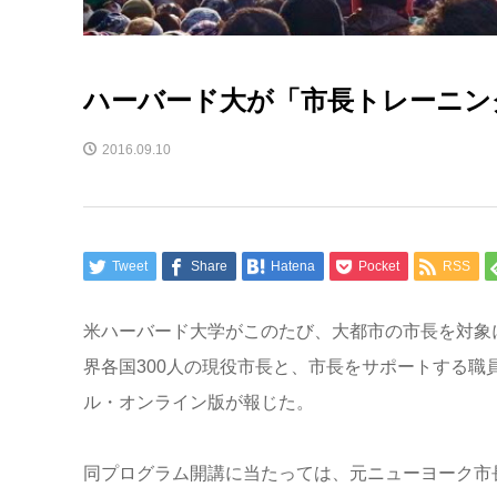
ハーバード大が「市長トレーニン
2016.09.10
Tweet
Share
Hatena
Pocket
RSS
米ハーバード大学がこのたび、大都市の市長を対象
界各国300人の現役市長と、市長をサポートする職
ル・オンライン版が報じた。
同プログラム開講に当たっては、元ニューヨーク市長