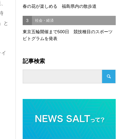
題、
春の花が楽しめる 福島県内の散歩道
時
3
社会・経済
」と
東京五輪開催まで500日 競技種目のスポーツ
ピトグラムを発表
ライ
記事検索