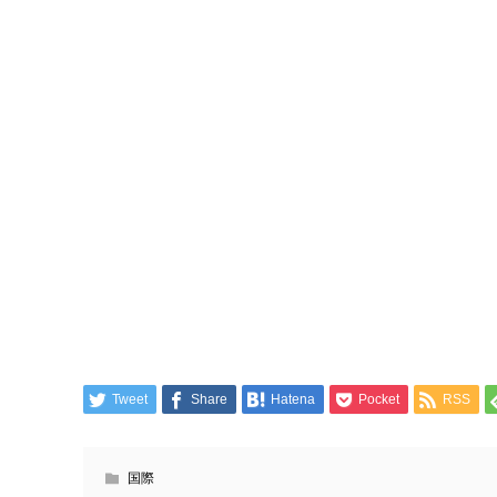
Tweet
Share
Hatena
Pocket
RSS
国際