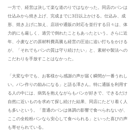
一方で、経営は決して楽な道のりではなかった。同店のパンは
仕込みから焼き上げ、完成までに3日以上かける。仕込み、成
形、焼き上げに加え、店頭や通販の対応を並行する日々は、体
力的にも厳しく、過労で倒れたこともあったという。さらに近
年、小麦などの原材料費高騰も経営の圧迫に追い打ちをかける
が、「それでもパンの質は守り続けたい」と、素材や製法への
こだわりを手放すことはなかった。
「大変な中でも、お客様から感謝の声が届く瞬間が一番うれし
い。パン作りの励みになる」と語る澤さん。特に通販を利用す
る人の中には、病気を抱えながらもパンが好きで、できるだけ
自然に近いものを求めて探し続けた結果、同店にたどり着く人
も多いという。「普通のパンは体調の影響で食べられないが、
ここの全粒粉パンなら安心して食べられる」といった喜びの声
も寄せられている。