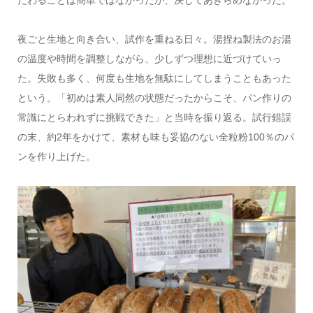
だわることは簡単ではなかったが、決してあきらめなかった。
夜ごと生地と向き合い、試作を重ねる日々。湯捏ね製法のお湯
の温度や時間を調整しながら、少しずつ理想に近づけていっ
た。失敗も多く、何度も生地を無駄にしてしまうこともあった
という。「初めは素人同然の状態だったからこそ、パン作りの
常識にとらわれずに挑戦できた」と当時を振り返る。試行錯誤
の末、約2年をかけて、素材も味も妥協のない全粒粉100％のパ
ンを作り上げた。