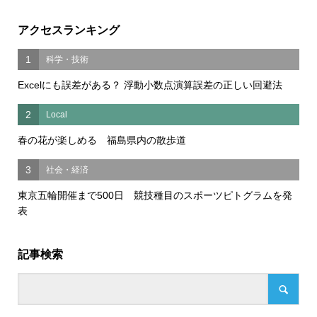
アクセスランキング
1
科学・技術
Excelにも誤差がある？ 浮動小数点演算誤差の正しい回避法
2
Local
春の花が楽しめる 福島県内の散歩道
3
社会・経済
東京五輪開催まで500日 競技種目のスポーツピトグラムを発
表
記事検索