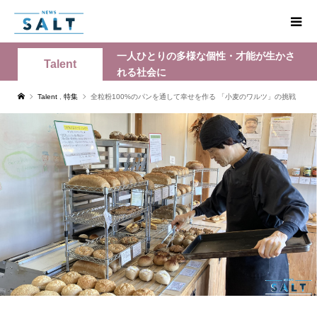
一人ひとりの多様な個性・才能が生かさ
Talent
れる社会に
Talent
,
特集
全粒粉100%のパンを通して幸せを作る 「小麦のワルツ」の挑戦