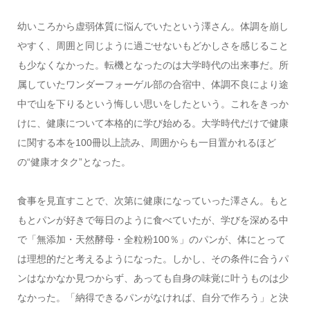
幼いころから虚弱体質に悩んでいたという澤さん。体調を崩し
やすく、周囲と同じように過ごせないもどかしさを感じること
も少なくなかった。転機となったのは大学時代の出来事だ。所
属していたワンダーフォーゲル部の合宿中、体調不良により途
中で山を下りるという悔しい思いをしたという。これをきっか
けに、健康について本格的に学び始める。大学時代だけで健康
に関する本を100冊以上読み、周囲からも一目置かれるほど
の“健康オタク”となった。
食事を見直すことで、次第に健康になっていった澤さん。もと
もとパンが好きで毎日のように食べていたが、学びを深める中
で「無添加・天然酵母・全粒粉100％」のパンが、体にとって
は理想的だと考えるようになった。しかし、その条件に合うパ
ンはなかなか見つからず、あっても自身の味覚に叶うものは少
なかった。「納得できるパンがなければ、自分で作ろう」と決