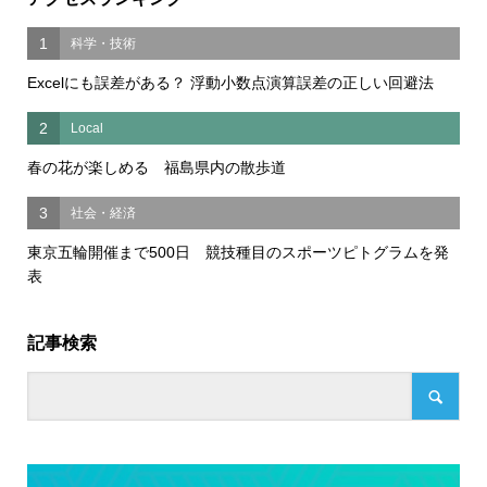
1
科学・技術
Excelにも誤差がある？ 浮動小数点演算誤差の正しい回避法
2
Local
春の花が楽しめる 福島県内の散歩道
3
社会・経済
東京五輪開催まで500日 競技種目のスポーツピトグラムを発
表
記事検索