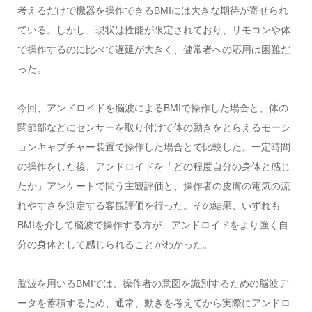
考えるだけで機器を操作できるBMIには大きな期待が寄せられ
ている。しかし、現状は性能が限定されており、リモコンや体
で操作するのに比べて遅延が大きく、健常者への応用は困難だ
った。
今回、アンドロイドを脳波によるBMIで操作した場合と、体の
関節部などにセンサーを取り付けて体の動きをとらえるモーシ
ョンキャプチャー装置で操作した場合とで比較した。一定時間
の操作をした後、アンドロイドを「どの程度自分の身体と感じ
たか」アンケートで問う主観評価と、操作者の皮膚の電気の流
れやすさを測定する客観評価を行った。その結果、いずれも
BMIを介して脳波で操作する方が、アンドロイドをより強く自
分の身体として感じられることがわかった。
脳波を用いるBMIでは、操作者の意図を識別するための脳波デ
ータを蓄積するため、通常、動きを考えてから実際にアンドロ