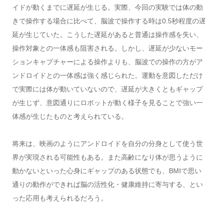
イドが動くまでに遅延が生じる。実際、今回の実験では体の動
きで操作する場合に比べて、脳波で操作する時は0.5秒程度の遅
延が生じていた。こうした遅延があると普通は操作感を失い、
操作対象との一体感も阻害される。しかし、遅延が少ないモー
ションキャプチャーによる操作よりも、脳波での操作の方がア
ンドロイドとの一体感は強く感じられた。運動を意図しただけ
で実際には体が動いていないので、遅延が大きくともギャップ
が生じず、意図通りにロボットが動く様子を見ることで強い一
体感が生じたものと考えられている。
将来は、映画のようにアンドロイドを自分の分身として使う世
界が実現される可能性もある。また高齢になり体が思うように
動かないといった心身にギャップのある状態でも、BMIで思い
通りの動作ができれば脳の活性化・健康維持に寄与する、とい
った応用も考えられるだろう。