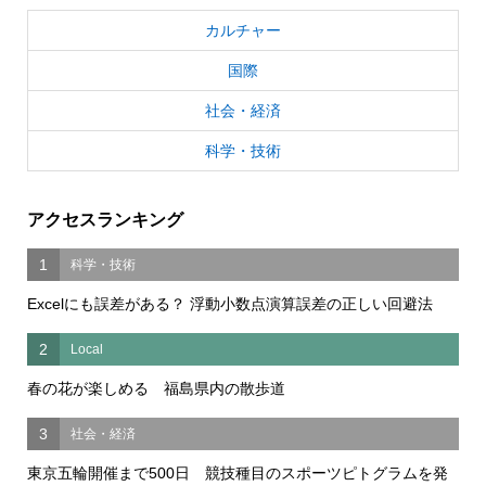
カルチャー
国際
社会・経済
科学・技術
アクセスランキング
1
科学・技術
Excelにも誤差がある？ 浮動小数点演算誤差の正しい回避法
2
Local
春の花が楽しめる 福島県内の散歩道
3
社会・経済
東京五輪開催まで500日 競技種目のスポーツピトグラムを発