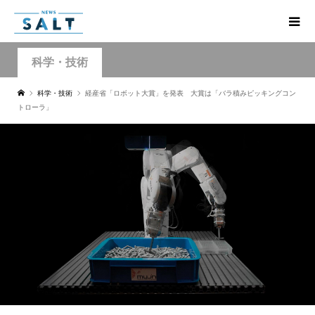
科学・技術
科学・技術
経産省「ロボット大賞」を発表 大賞は「バラ積みピッキングコン
トローラ」