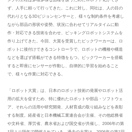
ず、人手に頼って行ってきた。これに対し、同社は、人の目の
代わりとなる3Dビジョンセンサーと、様々な制約条件を考慮し
ながら部品の形状や姿勢、状況に合わせてリアルタイムに動
作・対応できる技術を合わせ、ピッキングロボットシステムを
作り上げてきた。今回、大賞を受賞したピックワーカーは、ロ
ボットに後付けできるコントローラで、ロボットの機種や構造
などを選ばず搭載ができる特徴をもつ。ピックワーカーを搭載
すると即座にセンサーが作動し、自律的に学習を始めること
で、様々な作業に対応できる。
「ロボット大賞」は、日本のロボット技術の発展やロボット活
用の拡大を促すため、特に優れたロボットや部品・ソフトウェ
ア、それらの活用や研究開発、人材育成の取り組みなどを表彰
する制度。経産省と日本機械工業連合会が主催、その他総務省
や文科省、厚労省、農水省および国交省が共催し、2006年の第
1回より隔年で開催されている。過去の大賞は、2006年の第1回