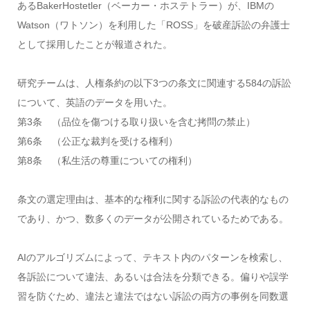
あるBakerHostetler（ベーカー・ホステトラー）が、IBMの
Watson（ワトソン）を利用した「ROSS」を破産訴訟の弁護士
として採用したことが報道された。
研究チームは、人権条約の以下3つの条文に関連する584の訴訟
について、英語のデータを用いた。
第3条 （品位を傷つける取り扱いを含む拷問の禁止）
第6条 （公正な裁判を受ける権利）
第8条 （私生活の尊重についての権利）
条文の選定理由は、基本的な権利に関する訴訟の代表的なもの
であり、かつ、数多くのデータが公開されているためである。
AIのアルゴリズムによって、テキスト内のパターンを検索し、
各訴訟について違法、あるいは合法を分類できる。偏りや誤学
習を防ぐため、違法と違法ではない訴訟の両方の事例を同数選