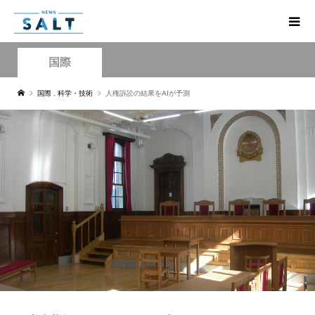
国際
国際
,
科学・技術
人権訴訟の結果をAIが予測