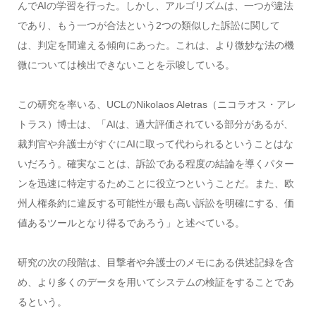
んでAIの学習を行った。しかし、アルゴリズムは、一つが違法
であり、もう一つが合法という2つの類似した訴訟に関して
は、判定を間違える傾向にあった。これは、より微妙な法の機
微については検出できないことを示唆している。
この研究を率いる、UCLのNikolaos Aletras（ニコラオス・アレ
トラス）博士は、「AIは、過大評価されている部分があるが、
裁判官や弁護士がすぐにAIに取って代わられるということはな
いだろう。確実なことは、訴訟である程度の結論を導くパター
ンを迅速に特定するためことに役立つということだ。また、欧
州人権条約に違反する可能性が最も高い訴訟を明確にする、価
値あるツールとなり得るであろう」と述べている。
研究の次の段階は、目撃者や弁護士のメモにある供述記録を含
め、より多くのデータを用いてシステムの検証をすることであ
るという。