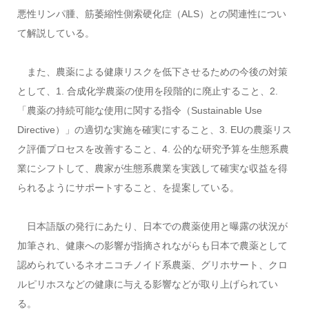
悪性リンパ腫、筋萎縮性側索硬化症（ALS）との関連性につい
て解説している。
また、農薬による健康リスクを低下させるための今後の対策
として、1. 合成化学農薬の使用を段階的に廃止すること、2.
「農薬の持続可能な使用に関する指令（Sustainable Use
Directive）」の適切な実施を確実にすること、3. EUの農薬リス
ク評価プロセスを改善すること、4. 公的な研究予算を生態系農
業にシフトして、農家が生態系農業を実践して確実な収益を得
られるようにサポートすること、を提案している。
日本語版の発行にあたり、日本での農薬使用と曝露の状況が
加筆され、健康への影響が指摘されながらも日本で農薬として
認められているネオニコチノイド系農薬、グリホサート、クロ
ルピリホスなどの健康に与える影響などが取り上げられてい
る。