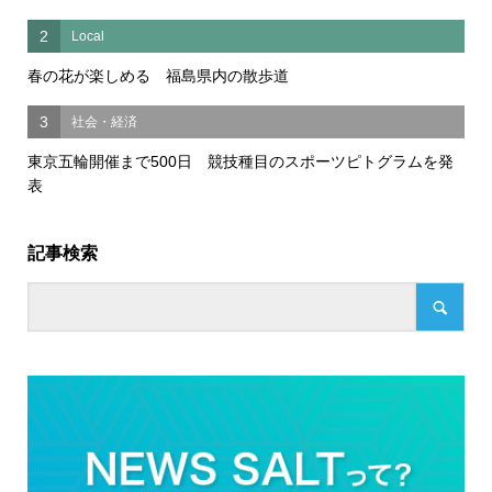
2
Local
春の花が楽しめる 福島県内の散歩道
3
社会・経済
東京五輪開催まで500日 競技種目のスポーツピトグラムを発
表
記事検索