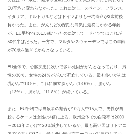
EU平均と変わらなかった。これに対し、スペイン、フランス、
イタリア、ポルトガルなどはドイツよりも平均寿命が3歳前後
長かった。また、がんなどの深刻な病気に最初にかかる年齢
が、EU平均では61.5歳だったのに対して、ドイツではこれが
50代半ばだった。一方で、マルタやスウェーデンではこの年齢
が70歳を過ぎてからとなっている。
EU全体で、心臓疾患に次いで多い死因ががんとなっており、男
性の30％、女性の24％ががんで死亡している。最も多いがんは
乳がんで13.8%、これに前立腺がん（13.6%）、腸がん
（13%）、肺がん（11.8％）が続いている。
また、EU平均では自殺者の割合が10万人中15人で、男性が自
殺するケースは女性の4倍に上る。欧州全体での自殺率は2000
～2013年にかけて20％減少しているが、最も高い国はリトアニ
アで10万人中37人。最も低い国は南ヨーロッパに集中してお