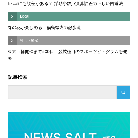
Excelにも誤差がある？ 浮動小数点演算誤差の正しい回避法
2
Local
春の花が楽しめる 福島県内の散歩道
3
社会・経済
東京五輪開催まで500日 競技種目のスポーツピトグラムを発
表
記事検索