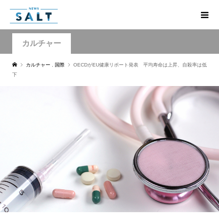
カルチャー
カルチャー
,
国際
OECDがEU健康リポート発表 平均寿命は上昇、自殺率は低
下