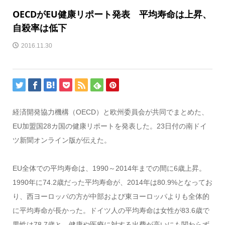
OECDがEU健康リポート発表 平均寿命は上昇、
自殺率は低下
2016.11.30
経済開発協力機構（OECD）と欧州委員会が共同でまとめた、
EU加盟国28カ国の健康リポートを発表した。23日付の南ドイ
ツ新聞オンライン版が伝えた。
EU全体での平均寿命は、1990～2014年までの間に6歳上昇。
1990年に74.2歳だった平均寿命が、2014年は80.9%となってお
り、西ヨーロッパの方が中部および東ヨーロッパよりも全体的
に平均寿命が長かった。ドイツ人の平均寿命は女性が83.6歳で
男性は78.7歳と、健康や医療に対する出費が高いにも関わらず