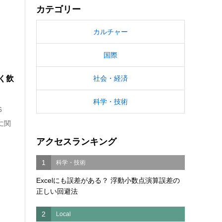
カテゴリー
カルチャー
国際
く飲
社会・経済
科学・技術
6
に関
アクセスランキング
1
科学・技術
Excelにも誤差がある？ 浮動小数点演算誤差の
正しい回避法
2
Local