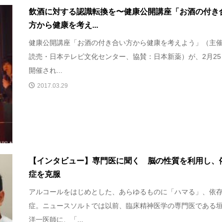
飲酒に対する認識転換を〜健康公開講座「お酒の付き
方から健康を考え...
健康公開講座「お酒の付き合い方から健康を考えよう」（主
読売・日本テレビ文化センター、協賛：日本新薬）が、2月25
開催され...
2017.03.29
【インタビュー】専門医に聞く 脳の性質を利用し、
症を克服
アルコールをはじめとした、あらゆるものに「ハマる」、依
症。ニュースソルトでは以前、臨床精神医学の専門医である
洋一医師に、「...