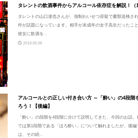
タレントの飲酒事件からアルコール依存症を解説！（
タレントの山口達也さんが、強制わいせつ容疑で書類送検さ
件が話題になっています。相手が未成年の女子高生だったこ
彼女に飲酒を...
2018.05.06
アルコールとの正しい付き合い方 ～「酔い」の4段階
ろう！【後編】
「酔い」の段階を4段階に分けて説明してきた、今回のお話。
では第1段階である「ほろ酔い」について触れましたが、後編
は、その続...