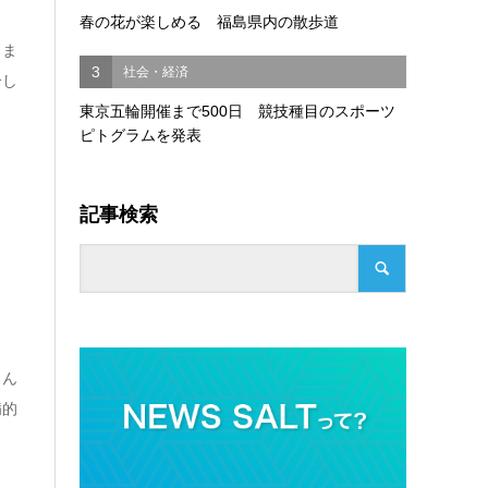
春の花が楽しめる 福島県内の散歩道
しま
3
社会・経済
介し
東京五輪開催まで500日 競技種目のスポーツ
ピトグラムを発表
記事検索
さん
病的