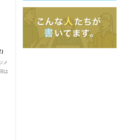
2）
ジメ
回は