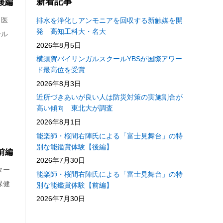
新着記事
後編
、医
排水を浄化しアンモニアを回収する新触媒を開
発 高知工科大・名大
ール
2026年8月5日
横須賀バイリンガルスクールYBSが国際アワー
ド最高位を受賞
2026年8月3日
近所づきあいが良い人は防災対策の実施割合が
高い傾向 東北大が調査
2026年8月1日
能楽師・桜間右陣氏による「富士見舞台」の特
別な能鑑賞体験【後編】
前編
2026年7月30日
ター
能楽師・桜間右陣氏による「富士見舞台」の特
保健
別な能鑑賞体験【前編】
2026年7月30日