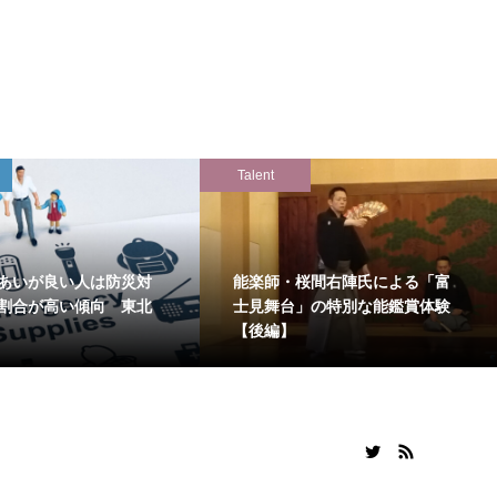
Talent
あいが良い人は防災対
能楽師・桜間右陣氏による「富
割合が高い傾向 東北
士見舞台」の特別な能鑑賞体験
【後編】