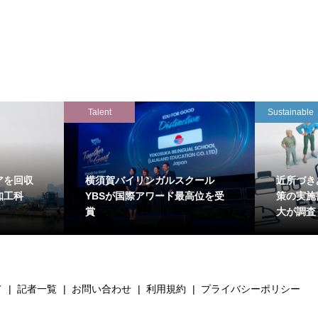
Talent
Sustainable
アを回収
横須賀バイリンガルスクール
近所づき
知工科
YBSが国際アワード最高位を受
策の実施
賞
大が調査
て
記者一覧
お問い合わせ
利用規約
プライバシーポリシー