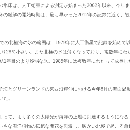
氷床は、人工衛星による測定が始まった2002年以来、今年ま
の融解の開始時期は、最も早かった2012年の記録に近く、観
までの北極海の氷の範囲は、1979年に人工衛星で記録を始めて
均値より28％小さい。また北極の氷は薄くなっており、複数年にわ
結1年目のより脆弱な氷。1985年には複数年にわたって成長し
チ海とグリーンランドの東西沿岸沖における今年8月の海面温
ていた。
よって、より多くの太陽光が海洋の上層に到達するようになる
小さな海洋植物の広範な開花を刺激し、暖かい北極で起こる急