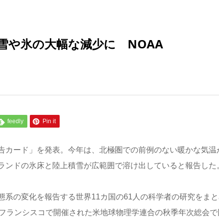
雪や氷の大幅な減少に NOAA
feedly
Pin it
報告カード」を発表。今年は、北極圏での前例のない暖かな気温
ランドの氷床と陸上積雪が広範囲で溶け出していると報告した
系の変化を報告する世界11カ国の61人の科学者の研究をまと
ンフランシスコで開催された米地球物理学連合の秋季年次総会で