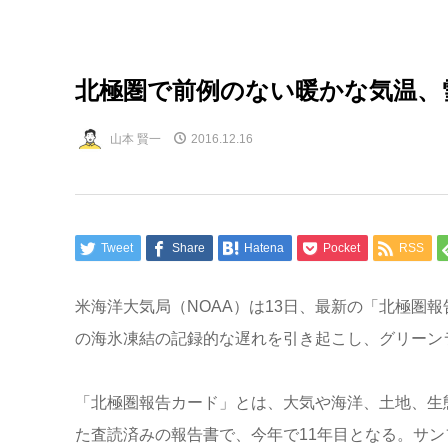
北極圏で前例のない暖かな気温、
山本 賢一
2016.12.16
Tweet
Share
Hatena
Pocket
RSS
米海洋大気局（NOAA）は13日、最新の「北極圏
の海氷凍結の記録的な遅れを引き起こし、グリーン
「北極圏報告カード」とは、大気や海洋、土地、生態
た査読済みの報告書で、今年で11年目となる。サ