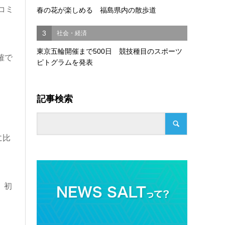
コミ
春の花が楽しめる 福島県内の散歩道
3
社会・経済
東京五輪開催まで500日 競技種目のスポーツ
確で
ピトグラムを発表
記事検索
に比
、初