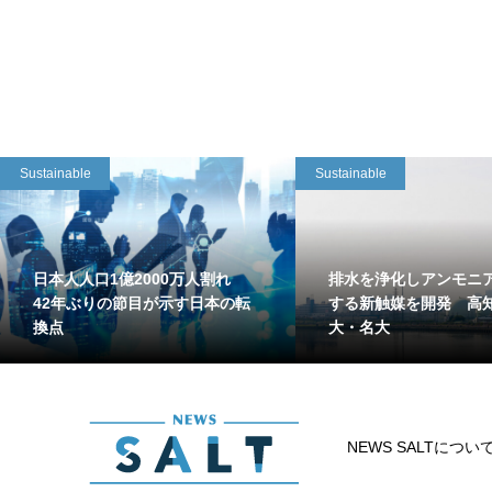
Sustainable
Sustainable
日本人人口1億2000万人割れ
排水を浄化しアンモニ
42年ぶりの節目が示す日本の転
する新触媒を開発 高
換点
大・名大
NEWS SALTについ