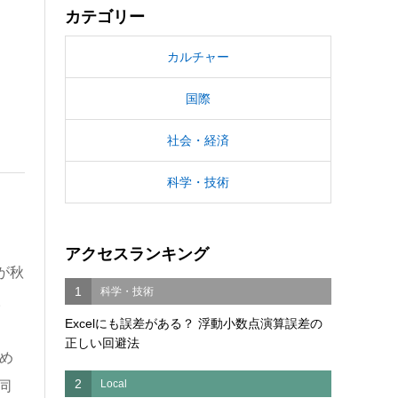
カテゴリー
カルチャー
国際
社会・経済
科学・技術
アクセスランキング
が秋
1
科学・技術
。
Excelにも誤差がある？ 浮動小数点演算誤差の
正しい回避法
め
2
Local
同