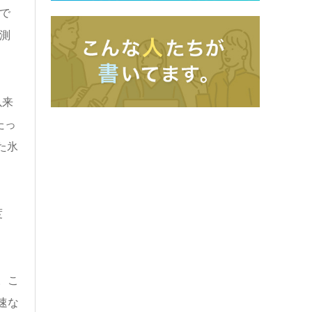
で
測
以来
たっ
た氷
度
。こ
速な