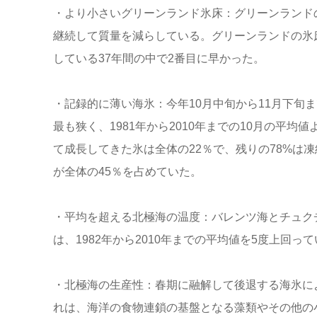
・より小さいグリーンランド氷床：グリーンランドの
継続して質量を減らしている。グリーンランドの氷床
している37年間の中で2番目に早かった。
・記録的に薄い海氷：今年10月中旬から11月下旬
最も狭く、1981年から2010年までの10月の平
て成長してきた氷は全体の22％で、残りの78%は凍
が全体の45％を占めていた。
・平均を超える北極海の温度：バレンツ海とチュク
は、1982年から2010年までの平均値を5度上回っ
・北極海の生産性：春期に融解して後退する海氷に
れは、海洋の食物連鎖の基盤となる藻類やその他の