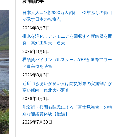
新着記事
日本人人口1億2000万人割れ 42年ぶりの節目
が示す日本の転換点
2026年8月7日
排水を浄化しアンモニアを回収する新触媒を開
発 高知工科大・名大
2026年8月5日
横須賀バイリンガルスクールYBSが国際アワー
ド最高位を受賞
2026年8月3日
近所づきあいが良い人は防災対策の実施割合が
高い傾向 東北大が調査
2026年8月1日
能楽師・桜間右陣氏による「富士見舞台」の特
別な能鑑賞体験【後編】
2026年7月30日