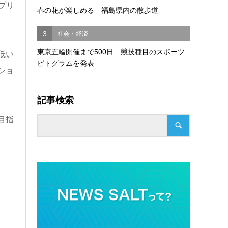
プリ
春の花が楽しめる 福島県内の散歩道
3
社会・経済
東京五輪開催まで500日 競技種目のスポーツ
低い
ピトグラムを発表
ショ
記事検索
目指