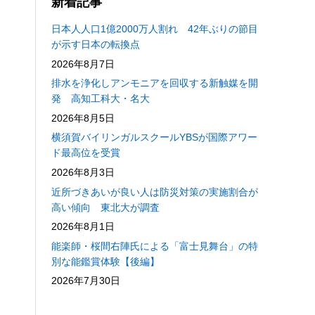
新着記事
日本人人口1億2000万人割れ 42年ぶりの節目
が示す日本の転換点
2026年8月7日
排水を浄化しアンモニアを回収する新触媒を開
発 高知工科大・名大
2026年8月5日
横須賀バイリンガルスクールYBSが国際アワー
ド最高位を受賞
2026年8月3日
近所づきあいが良い人は防災対策の実施割合が
高い傾向 東北大が調査
2026年8月1日
能楽師・桜間右陣氏による「富士見舞台」の特
別な能鑑賞体験【後編】
2026年7月30日