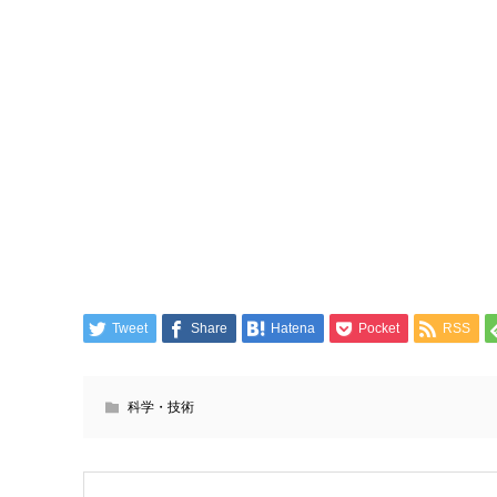
Tweet
Share
Hatena
Pocket
RSS
科学・技術