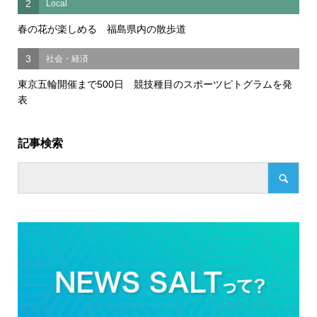
2
Local
春の花が楽しめる 福島県内の散歩道
3
社会・経済
東京五輪開催まで500日 競技種目のスポーツピトグラムを発
表
記事検索