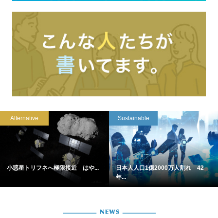
Alternative
Sustainable
小惑星トリフネへ極限接近 はや...
日本人人口1億2000万人割れ 42
年...