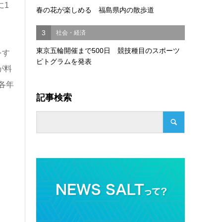
に1
春の花が楽しめる 福島県内の散歩道
3
社会・経済
東京五輪開催まで500日 競技種目のスポーツ
をす
ピトグラムを発表
が料
各年
記事検索