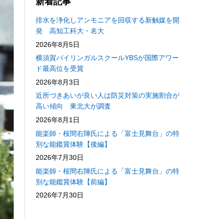
新着記事
排水を浄化しアンモニアを回収する新触媒を開
発 高知工科大・名大
2026年8月5日
横須賀バイリンガルスクールYBSが国際アワー
ド最高位を受賞
2026年8月3日
近所づきあいが良い人は防災対策の実施割合が
高い傾向 東北大が調査
2026年8月1日
能楽師・桜間右陣氏による「富士見舞台」の特
別な能鑑賞体験【後編】
2026年7月30日
能楽師・桜間右陣氏による「富士見舞台」の特
別な能鑑賞体験【前編】
2026年7月30日