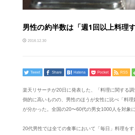
男性の約半数は「週1回以上料理
2016.12.30
Tweet
Share
Hatena
Pocket
RSS
楽天リサーチが20日に発表した、「料理に関する
倒的に高いものの、男性のほうが女性に比べ「料理
が分かった。全国の20〜60代の男女1000人を対象
20代男性では全ての食事において「毎日」料理をする