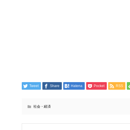
Tweet
Share
Hatena
Pocket
RSS
社会・経済