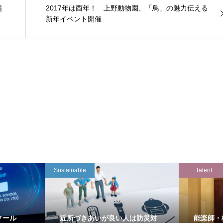
提
2017年は酉年！ 上野動物園、「鳥」の魅力伝える
新年イベント開催
Sustainable
Talent
クール
近所づきあいが良い人は防災対
能楽師・