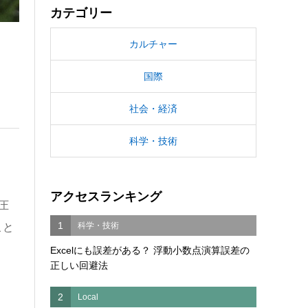
カテゴリー
カルチャー
国際
社会・経済
科学・技術
アクセスランキング
圧
1
科学・技術
こと
Excelにも誤差がある？ 浮動小数点演算誤差の
正しい回避法
2
Local