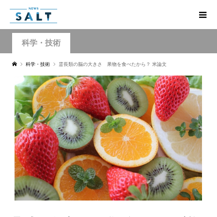
科学・技術
科学・技術
霊長類の脳の大きさ 果物を食べたから？ 米論文