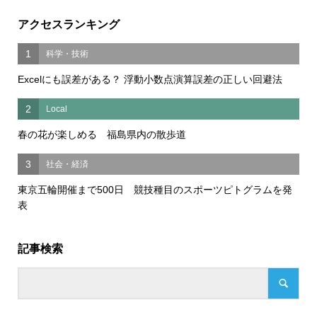
アクセスランキング
1
科学・技術
Excelにも誤差がある？ 浮動小数点演算誤差の正しい回避法
2
Local
春の花が楽しめる 福島県内の散歩道
3
社会・経済
東京五輪開催まで500日 競技種目のスポーツピトグラムを発
表
記事検索